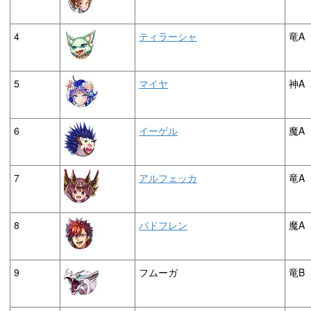
4
ティラーシャ
竜A
5
マイヤ
神A
6
イーゲル
魔A
7
アルフェッカ
竜A
8
バドフレン
魔A
9
フムーガ
竜B