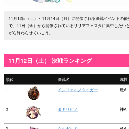
11月12日（土）～11月14日（月）に開催される決戦イベントの
で、11日（金）から開催されているリリアフェスタに集中したい
がら終わらせていこう。
11月12日（土） 決戦ランキング
順位
決戦名
属性
1
インフェルノタイガー
魔A
2
タキリビメ
神A
3
ウルガルド
竜A