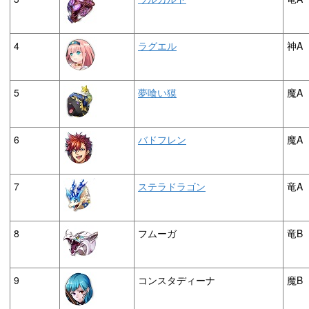
4
ラグエル
神A
5
夢喰い獏
魔A
6
バドフレン
魔A
7
ステラドラゴン
竜A
8
フムーガ
竜B
9
コンスタディーナ
魔B