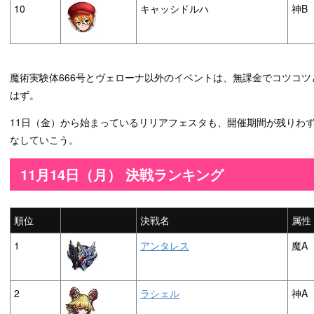
10
キャッシドルハ
神B
魔術実験体666号とヴェローナ以外のイベントは、無課金でコツコ
はず。
11日（金）から始まっているリリアフェスタも、開催期間が残りわ
なしていこう。
11月14日（月） 決戦ランキング
順位
決戦名
属性
1
アンタレス
魔A
2
ラシェル
神A