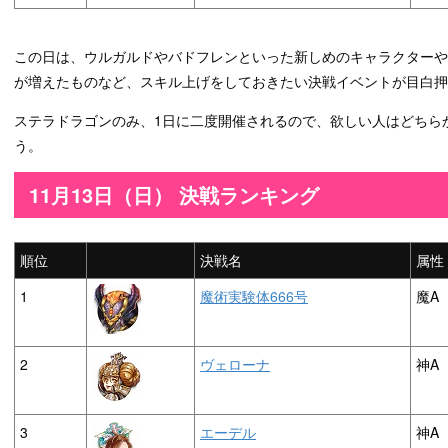
この日は、ウルガルドやバドフレンといった新しめのキャラクター
が増えたものなど、スキル上げをしておきたい決戦イベントが目白押
ステラドラゴンのみ、1日に二度開催されるので、欲しい人はどちら
う。
11月13日（日） 決戦ランキング
順位
決戦名
属性
1
魔術実験体666号
魔A
2
ヴェローナ
神A
3
エーデル
神A