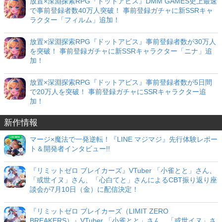
放置×深淵探索RPG『ドットアビス』DMM GAMES史上最速
で事前登録者数40万人突破！ 事前登録ガチャに新SSRキャ
ラクター「フィルム」追加！
放置×深淵探索RPG『ドットアビス』事前登録者数が30万人
を突破！ 事前登録ガチャに新SSRキャラクター「ニナ」追
加！
放置×深淵探索RPG『ドットアビス』事前登録者数が5日間
で20万人を突破！ 事前登録ガチャにSSRキャラクター追
加！
新作情報
マージ×魔法で一発逆転！『LINE マジマジ』先行体験レポー
ト＆開発者インタビュー!!
『リミットゼロ ブレイカーズ』VTuber 「小雀とと」さん、
「或世イヌ」さん、「心白てと」さんによるCBT振り返り座
談会が7月10日（金）に配信決定！
『リミットゼロ ブレイカーズ（LIMIT ZERO
BREAKERS）』VTuber 「小雀とと」さん、「或世イヌ」さ