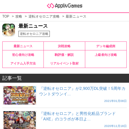
TOP
攻略
逆転オセロニア攻略
最新ニュース
最新ニュース
逆転オセロニア攻略
最新ニュース
決戦攻略
デッキ編成例
初心者向け攻略
駒評価・解説
上級者向け攻略
アイテム入手方法
リアルイベント取材
記事一覧
『逆転オセロニア』が2,900万DL突破！5周年カ
ウントダウンイ...
2021年01月08日
『逆転オセロニア』と男性化粧品ブランド
「AXE」のコラボが本日よ...
2020年11月18日