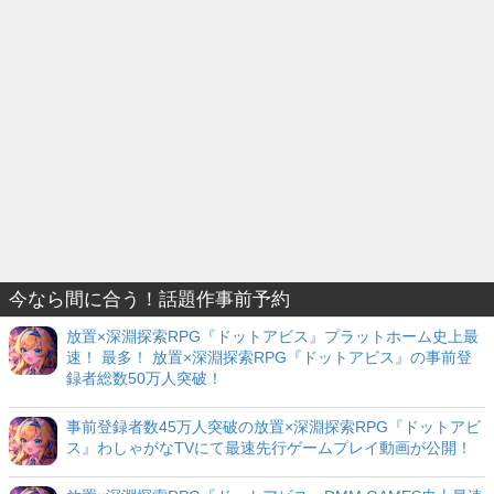
今なら間に合う！話題作事前予約
放置×深淵探索RPG『ドットアビス』プラットホーム史上最
速！ 最多！ 放置×深淵探索RPG『ドットアビス』の事前登
録者総数50万人突破！
事前登録者数45万人突破の放置×深淵探索RPG『ドットアビ
ス』わしゃがなTVにて最速先行ゲームプレイ動画が公開！