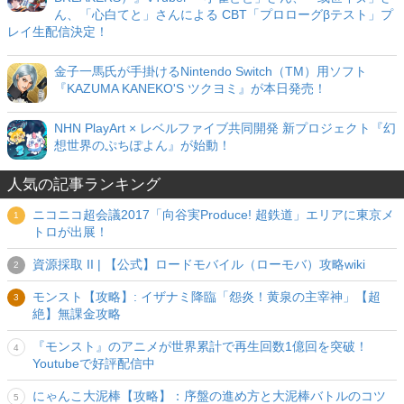
ん、「心白てと」さんによる CBT「プロローグβテスト」プ
レイ生配信決定！
金子一馬氏が手掛けるNintendo Switch（TM）用ソフト
『KAZUMA KANEKO'S ツクヨミ』が本日発売！
NHN PlayArt × レベルファイブ共同開発 新プロジェクト『幻
想世界のぷちぽよん』が始動！
人気の記事ランキング
ニコニコ超会議2017「向谷実Produce! 超鉄道」エリアに東京メ
トロが出展！
資源採取 II | 【公式】ロードモバイル（ローモバ）攻略wiki
モンスト【攻略】: イザナミ降臨「怨炎！黄泉の主宰神」【超
絶】無課金攻略
『モンスト』のアニメが世界累計で再生回数1億回を突破！
Youtubeで好評配信中
にゃんこ大泥棒【攻略】：序盤の進め方と大泥棒バトルのコツ