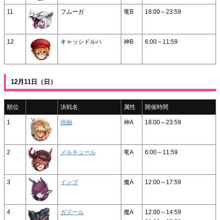
11
フムーガ
竜B
18:00～23:59
12
キャッシドルハ
神B
6:00～11:59
12月11日（日）
順位
決戦名
属性
開催時間
1
祝融
神A
18:00～23:59
2
メルキュール
竜A
6:00～11:59
3
インプ
魔A
12:00～17:59
4
ガズール
魔A
12:00～14:59