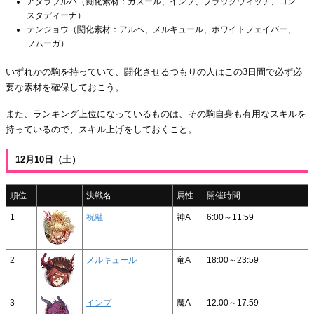
アダラブルハ（闘化素材：ガズール、インプ、ブラックウィッチ、コン
スタディーナ）
テンジョウ（闘化素材：アルベ、メルキュール、ホワイトフェイバー、
フムーガ）
いずれかの駒を持っていて、闘化させるつもりの人はこの3日間で必ず必
要な素材を確保しておこう。
また、ランキング上位になっているものは、その駒自身も有用なスキルを
持っているので、スキル上げをしておくこと。
12月10日（土）
順位
決戦名
属性
開催時間
1
祝融
神A
6:00～11:59
2
メルキュール
竜A
18:00～23:59
3
インプ
魔A
12:00～17:59