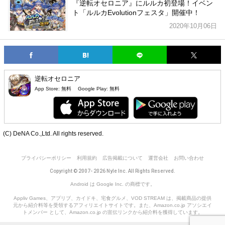
『逆転オセロニア』にルルカ初登場！イベン
ト「ルルカEvolutionフェスタ」開催中！
2020年10月06日
逆転オセロニア
App Store:
無料
Google Play:
無料
(C) DeNA Co.,Ltd. All rights reserved.
プライバシーポリシー
利用規約
広告掲載について
運営会社
お問い合わせ
Copyright © 2007- 2026 Nyle Inc. All Rights Reserved.
Android は Google Inc. の商標です。
Appliv Games、アプリブ、カイドキ、宅食グルメ、VOD STREAM は、掲載商品の提供
元から紹介料等を受領するアフィリエイトサイトです。また、Amazon.co.jp アソシエイ
トメンバー として、Amazon.co.jp の宣伝リンクから紹介料を獲得しています。