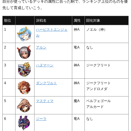
自分が使っているデッキの属性に合った駒で、ランキング上位のものを優
先して育成していこう。
順位
決戦名
属性
闘化対象
1
ハーピストエンジェ
神A
ノエル（神）
ル
2
アルン
竜A
なし
3
ハヌマーン
神A
ジークフリート
4
ダンクワルト
神A
ジークフリート
アンドロメダ
5
マスティマ
魔A
ベルフェゴール
アルカード
6
ジーラ
竜A
なし