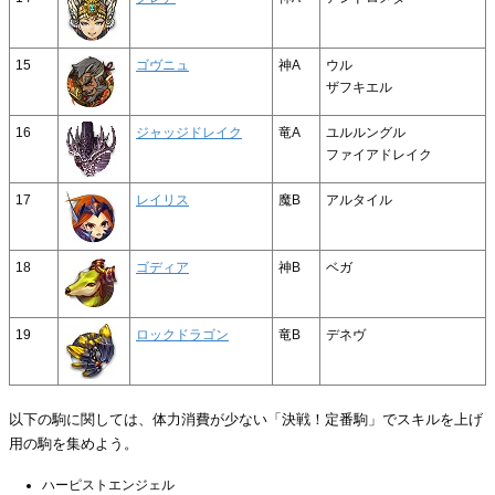
15
ゴヴニュ
神A
ウル
ザフキエル
16
ジャッジドレイク
竜A
ユルルングル
ファイアドレイク
17
レイリス
魔B
アルタイル
18
ゴディア
神B
ベガ
19
ロックドラゴン
竜B
デネヴ
以下の駒に関しては、体力消費が少ない「決戦！定番駒」でスキルを上げ
用の駒を集めよう。
ハーピストエンジェル