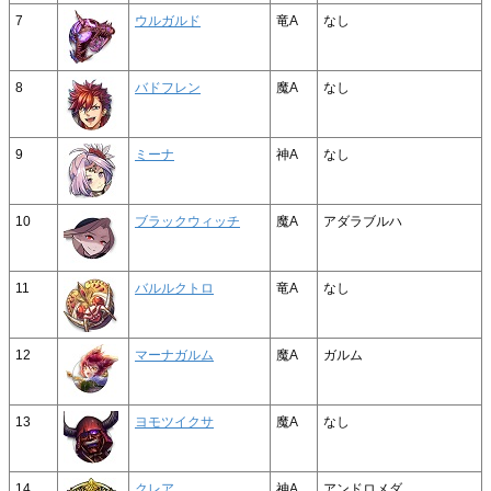
7
ウルガルド
竜A
なし
8
バドフレン
魔A
なし
9
ミーナ
神A
なし
10
ブラックウィッチ
魔A
アダラブルハ
11
バルルクトロ
竜A
なし
12
マーナガルム
魔A
ガルム
13
ヨモツイクサ
魔A
なし
14
クレア
神A
アンドロメダ