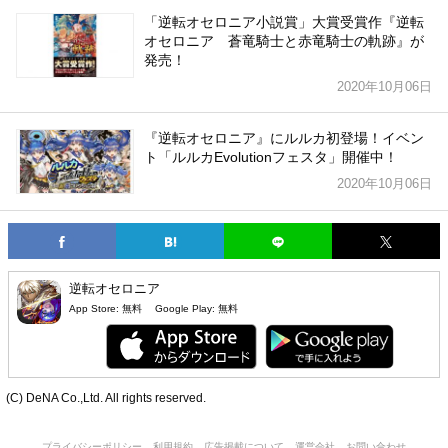
「逆転オセロニア小説賞」大賞受賞作『逆転
オセロニア 蒼竜騎士と赤竜騎士の軌跡』が
発売！
2020年10月06日
『逆転オセロニア』にルルカ初登場！イベン
ト「ルルカEvolutionフェスタ」開催中！
2020年10月06日
逆転オセロニア
App Store:
無料
Google Play:
無料
(C) DeNA Co.,Ltd. All rights reserved.
プライバシーポリシー
利用規約
広告掲載について
運営会社
お問い合わせ