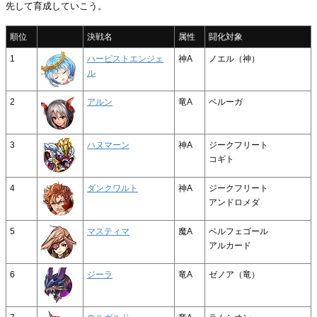
先して育成していこう。
順位
決戦名
属性
闘化対象
1
ハーピストエンジェ
神A
ノエル（神）
ル
2
アルン
竜A
ベルーガ
3
ハヌマーン
神A
ジークフリート
コギト
4
ダンクワルト
神A
ジークフリート
アンドロメダ
5
マスティマ
魔A
ベルフェゴール
アルカード
6
ジーラ
竜A
ゼノア（竜）