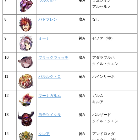
7
ウルガルド
竜A
ラムシオン
アルセルノ
8
バドフレン
魔A
なし
9
ミーナ
神A
ゼノア（神）
10
ブラックウィッチ
魔A
アダラブルハ
クイル・クエン
11
バルルクトロ
竜A
ハインリーネ
12
マーナガルム
魔A
ガルム
キルア
13
ヨモツイクサ
魔A
バルザード
クイル・クエン
14
クレア
神A
アンドロメダ
シュクレ（神）