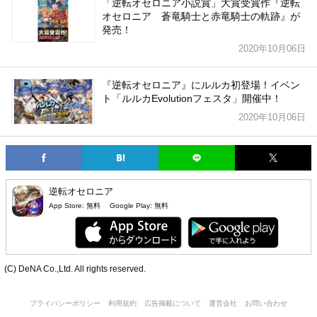
「逆転オセロニア小説賞」大賞受賞作『逆転
オセロニア 蒼竜騎士と赤竜騎士の軌跡』が
発売！
2020年10月06日
『逆転オセロニア』にルルカ初登場！イベン
ト「ルルカEvolutionフェスタ」開催中！
2020年10月06日
逆転オセロニア
App Store:
無料
Google Play:
無料
(C) DeNA Co.,Ltd. All rights reserved.
プライバシーポリシー
利用規約
広告掲載について
運営会社
お問い合わせ