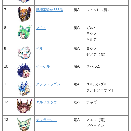
7
魔術実験体666号
魔A
シュクレ（魔）
8
マウィ
魔A
ガルム
ヨシノ
キルア
9
ベル
魔A
ヨシノ
ゼノア（魔）
10
イーゲル
魔A
スパルム
11
ステラドラゴン
竜A
ユルルングル
ランドタイラント
12
アルフェッカ
竜A
デネヴ
13
ティラーシャ
竜A
ノエル（竜）
グウェイン