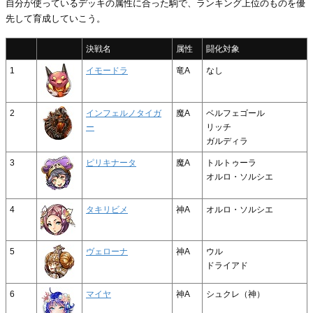
自分が使っているデッキの属性に合った駒で、ランキング上位のものを優
先して育成していこう。
決戦名
属性
闘化対象
1
イモードラ
竜A
なし
2
インフェルノタイガ
魔A
ベルフェゴール
ー
リッチ
ガルディラ
3
ピリキナータ
魔A
トルトゥーラ
オルロ・ソルシエ
4
タキリビメ
神A
オルロ・ソルシエ
5
ヴェローナ
神A
ウル
ドライアド
6
マイヤ
神A
シュクレ（神）