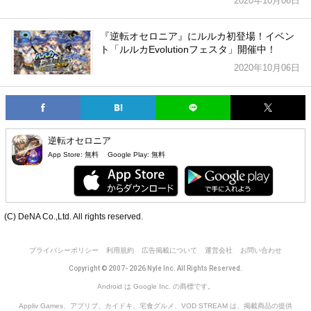
2020年10月06日
『逆転オセロニア』にルルカ初登場！イベン
ト「ルルカEvolutionフェスタ」開催中！
2020年10月06日
逆転オセロニア
App Store:
無料
Google Play:
無料
(C) DeNA Co.,Ltd. All rights reserved.
プライバシーポリシー
利用規約
広告掲載について
運営会社
お問い合わせ
Copyright © 2007- 2026 Nyle Inc. All Rights Reserved.
Android は Google Inc. の商標です。
Appliv Games、アプリブ、カイドキ、宅食グルメ、VOD STREAM は、掲載商品の提供