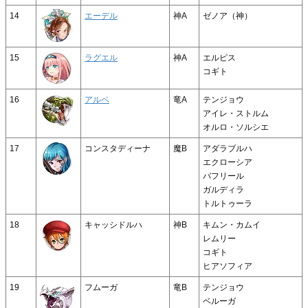
14
エーデル
神A
ゼノア（神）
15
ラグエル
神A
エルピス
コギト
16
アルベ
竜A
テンジョウ
アイレ・ストルム
オルロ・ソルシエ
17
コンスタディーナ
魔B
アダラブルハ
エクローシア
バフリール
ガルディラ
トルトゥーラ
18
キャッシドルハ
神B
キムン・カムイ
レムリー
コギト
ヒアソフィア
19
フムーガ
竜B
テンジョウ
ベルーガ