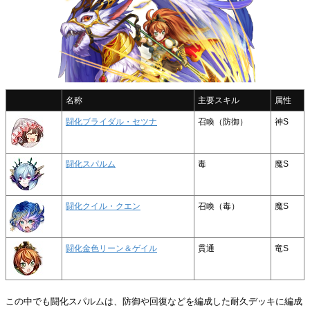
名称
主要スキル
属性
闘化ブライダル・セツナ
召喚（防御）
神S
闘化スパルム
毒
魔S
闘化クイル・クエン
召喚（毒）
魔S
闘化金色リーン＆ゲイル
貫通
竜S
この中でも闘化スパルムは、防御や回復などを編成した耐久デッキに編成