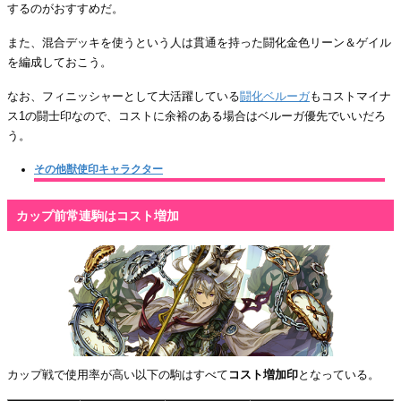
するのがおすすめだ。
また、混合デッキを使うという人は貫通を持った闘化金色リーン＆ゲイル
を編成しておこう。
なお、フィニッシャーとして大活躍している
闘化ベルーガ
もコストマイナ
ス1の闘士印なので、コストに余裕のある場合はベルーガ優先でいいだろ
う。
その他獣使印キャラクター
カップ前常連駒はコスト増加
カップ戦で使用率が高い以下の駒はすべて
コスト増加印
となっている。