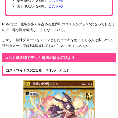
魔界印のA～S+駒：
コスト+5
術士印のA～S+駒：
コスト+3
RB杯では、魔駒が多くを占める魔界印のコストがプラス5になってしまう
ので、毒や罠が編成しにくくなっている。
しかし、特殊ダメージをメインとしたデッキを使ってくる人は多いので、
特殊ダメージ罠は1体編成しておいてもいいかもしれない。
コスト減少印でデッキ編成の幅を広げよう
コストマイナス5になる「ネネル」とは？