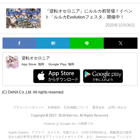
『逆転オセロニア』にルルカ初登場！イベン
ト「ルルカEvolutionフェスタ」開催中！
2020年10月06日
逆転オセロニア
App Store:
無料
Google Play:
無料
(C) DeNA Co.,Ltd. All rights reserved.
プライバシーポリシー
利用規約
広告掲載について
運営会社
お問い合わせ
Copyright © 2007- 2026 Nyle Inc. All Rights Reserved.
Android は Google Inc. の商標です。
Appliv Games、アプリブ、カイドキ、宅食グルメ、VOD STREAM は、掲載商品の提供
元から紹介料等を受領するアフィリエイトサイトです。また、Amazon.co.jp アソシエイ