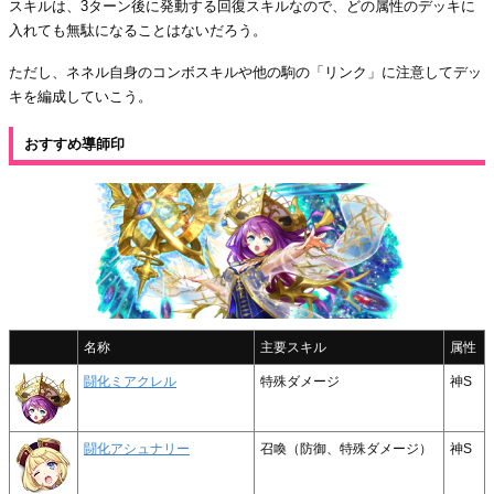
スキルは、3ターン後に発動する回復スキルなので、どの属性のデッキに
入れても無駄になることはないだろう。
ただし、ネネル自身のコンボスキルや他の駒の「リンク」に注意してデッ
キを編成していこう。
おすすめ導師印
名称
主要スキル
属性
闘化ミアクレル
特殊ダメージ
神S
闘化アシュナリー
召喚（防御、特殊ダメージ）
神S