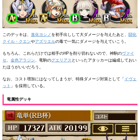
このデッキは、
進化ヨシノ
を初手出しして大ダメージを与えたあと、
闘化
クイル・クエン
や
アズリエル
の毒で一気にダメージを与えていこう。
もちろん、これらだけでは相手のHPを削り切れないので、神駒の
ヴァイ
セ
、
金色アラジン
、竜駒の
グエリアス
といったアタッカーは編成しておい
たほうがいいだろう。
なお、コスト増加にはなってしまうが、特殊ダメージ対策として「
イヴェ
ット
」を採用している。
竜属性デッキ