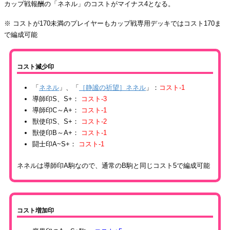
カップ戦報酬の「ネネル」のコストがマイナス4となる。
※ コストが170未満のプレイヤーもカップ戦専用デッキではコスト170ま
で編成可能
コスト減少印
「
ネネル
」、「
［静謐の祈望］ネネル
」：
コスト-1
導師印S、S+：
コスト-3
導師印C～A+：
コスト-1
獣使印S、S+：
コスト-2
獣使印B～A+：
コスト-1
闘士印A~S+：
コスト-1
ネネルは導師印A駒なので、通常のB駒と同じコスト5で編成可能
コスト増加印