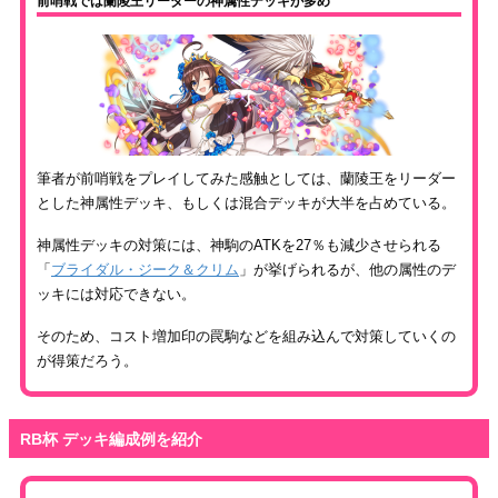
前哨戦では蘭陵王リーダーの神属性デッキが多め
筆者が前哨戦をプレイしてみた感触としては、蘭陵王をリーダー
とした神属性デッキ、もしくは混合デッキが大半を占めている。
神属性デッキの対策には、神駒のATKを27％も減少させられる
「
ブライダル・ジーク＆クリム
」が挙げられるが、他の属性のデ
ッキには対応できない。
そのため、コスト増加印の罠駒などを組み込んで対策していくの
が得策だろう。
RB杯 デッキ編成例を紹介