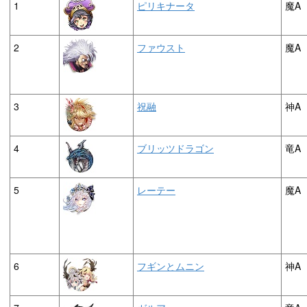
1
ピリキナータ
魔A
2
ファウスト
魔A
3
祝融
神A
4
ブリッツドラゴン
竜A
5
レーテー
魔A
6
フギンとムニン
神A