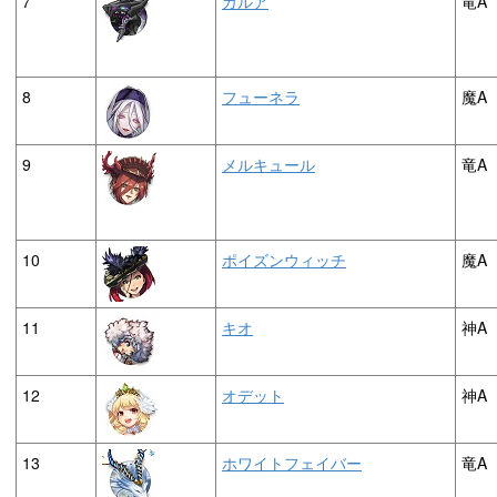
7
ガルア
竜A
8
フューネラ
魔A
9
メルキュール
竜A
10
ポイズンウィッチ
魔A
11
キオ
神A
12
オデット
神A
13
ホワイトフェイバー
竜A