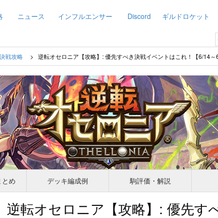
略
ニュース
インフルエンサー
Discord
ギルドロケット
決戦攻略
逆転オセロニア【攻略】: 優先すべき決戦イベントはこれ！【6/14～6
まとめ
デッキ編成例
駒評価・解説
逆転オセロニア【攻略】: 優先す