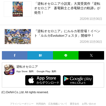
「逆転オセロニア小説賞」大賞受賞作『逆転
オセロニア 蒼竜騎士と赤竜騎士の軌跡』が
発売！
2020年10月06日
『逆転オセロニア』にルルカ初登場！イベン
ト「ルルカEvolutionフェスタ」開催中！
2020年10月06日
逆転オセロニア
App Store:
無料
Google Play:
無料
(C) DeNA Co.,Ltd. All rights reserved.
プライバシーポリシー
利用規約
広告掲載について
運営会社
お問い合わせ