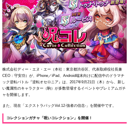
株式会社ディー・エヌ・エー（本社：東京都渋谷区、代表取締役社長兼
CEO：守安功）が、iPhone／iPad、Android端末向けに配信中のドラマチ
ック逆転バトル『逆転オセロニア』は、2017年9月21日（木）から、新し
い魔属性のキャラクター（駒）が多数登場するイベントやプレミアムガチ
ャを開催します。
また、現在「エクストラパックVol.12-強者の信念-」を開催中です。
コレクションガチャ「呪いコレクション」を開催！