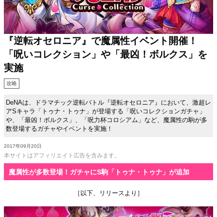
『逆転オセロニア』で魔属性イベント開催！
「呪いコレクション」や「最凶！ボルクス」を
実施
攻略
DeNAは、ドラマチック逆転バトル『逆転オセロニア』において、激超レ
アSキャラ「トゥナ・トゥナ」が登場する「呪いコレクションガチャ」
や、「最凶！ボルクス」、「呪力杯コロシアム」など、魔属性の駒が多
数登場するガチャやイベントを実施！
2017年09月20日
本サイトはアフィリエイト広告を含みます。
魔属性が多数登場！ガチャにS駒「トゥナ・トゥナ」が追加
［以下、リリースより］