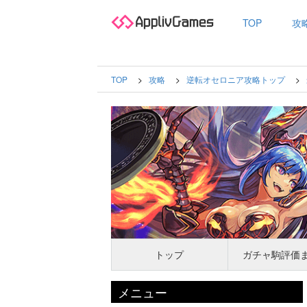
TOP
攻
TOP
攻略
逆転オセロニア攻略トップ
トップ
ガチャ駒評価
メニュー