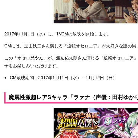
2017年11月1日（水）に、TVCMの放映を開始します。
CMには、玉山鉄二さん演じる『逆転オセロニア』が大好きな謎の男
この「オセロ兄やん」が、渡辺佑太朗さん演じる『逆転オセロニア
子をお楽しみいただけます。
CM放映期間：2017年11月1日（水）～11月12日（日）
魔属性激超レアSキャラ「ラァナ（声優：田村ゆか