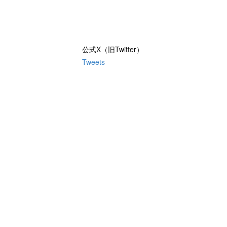
公式X（旧Twitter）
Tweets