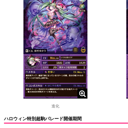
進化
ハロウィン特別超駒パレード開催期間