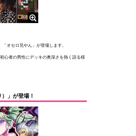
、「オセロ兄やん」が登場します。
』初心者の男性にデッキの奥深さを熱く語る様
り）」が登場！