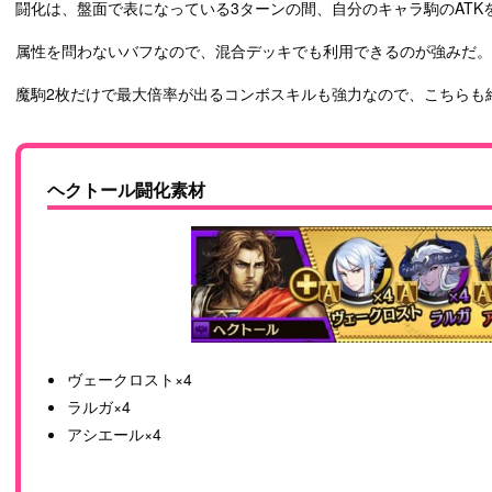
闘化は、盤面で表になっている3ターンの間、自分のキャラ駒のATKを
属性を問わないバフなので、混合デッキでも利用できるのが強みだ。
魔駒2枚だけで最大倍率が出るコンボスキルも強力なので、こちらも
ヘクトール闘化素材
ヴェークロスト×4
ラルガ×4
アシエール×4