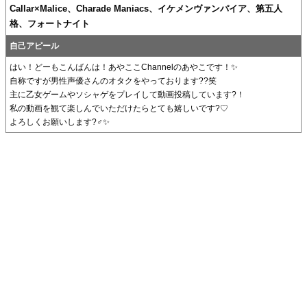
Callar×Malice、Charade Maniacs、イケメンヴァンパイア、第五人
格、フォートナイト
自己アピール
はい！どーもこんばんは！あやここChannelのあやこです！✨
自称ですが男性声優さんのオタクをやっております??笑
主に乙女ゲームやソシャゲをプレイして動画投稿しています?！
私の動画を観て楽しんでいただけたらとても嬉しいです?♡
よろしくお願いします?‍♂️✨