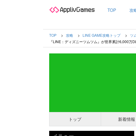
TOP
攻
TOP
攻略
LINE GAME攻略トップ
ツ
『LINE：ディズニーツムツム』が世界累計6,000
トップ
新着情報
メニュー