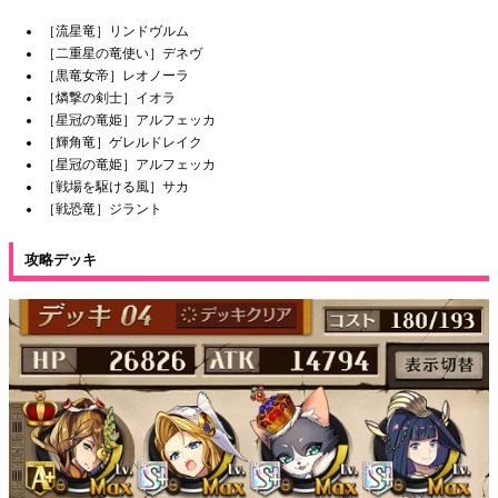
［流星竜］リンドヴルム
［二重星の竜使い］デネヴ
［黒竜女帝］レオノーラ
［燐撃の剣士］イオラ
［星冠の竜姫］アルフェッカ
［輝角竜］ゲレルドレイク
［星冠の竜姫］アルフェッカ
［戦場を駆ける風］サカ
［戦恐竜］ジラント
攻略デッキ