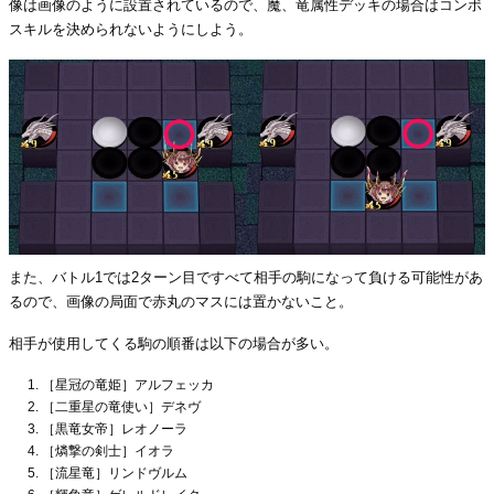
像は画像のように設置されているので、魔、竜属性デッキの場合はコンボ
スキルを決められないようにしよう。
また、バトル1では2ターン目ですべて相手の駒になって負ける可能性があ
るので、画像の局面で赤丸のマスには置かないこと。
相手が使用してくる駒の順番は以下の場合が多い。
［星冠の竜姫］アルフェッカ
［二重星の竜使い］デネヴ
［黒竜女帝］レオノーラ
［燐撃の剣士］イオラ
［流星竜］リンドヴルム