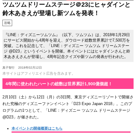
ツムツムドリームステージ＠23にヒャダインと
鈴木あきえが登場し新ツムを発表！
攻略
『LINE：ディズニーツムツム』（以下、ツムツム）は、2018年1月29日
にサービス開始から4周年を迎え、ダウロード総数世界累計で7,500万を
突破。これを記念して、「LINE：ディズニー ツムツム ドリームステー
ジ @D23」というイベントを開催。本イベントにはヒャダインさんと鈴
木あきえさんが登場し、4周年記念クイズや新ツムの発表が行われた。
真子智行
2018年02月12日
本サイトはアフィリエイト広告を含みます。
4年間に使われたハートの総数は世界累計1,900億個超！
2月10日（土）から12日（月）の3日間、東京ディズニーリゾートで開催さ
れた究極のディズニーファンイベント「D23 Expo Japan 2018」。このプ
ログラムの1つとして、「LINE：ディズニー ツムツム ドリームステージ
@D23」が催された。
本イベントの開催概要はこちら