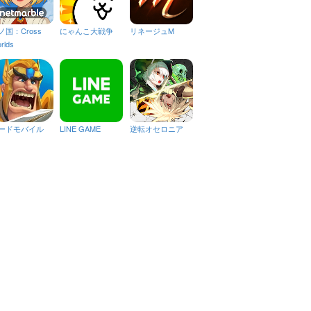
ノ国：Cross
にゃんこ大戦争
リネージュM
rlds
ードモバイル
LINE GAME
逆転オセロニア