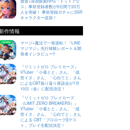
放置×深淵探索RPG『ドットアビ
ス』事前登録者数が5日間で20万
人を突破！ 事前登録ガチャにSSR
キャラクター追加！
新作情報
マージ×魔法で一発逆転！『LINE
マジマジ』先行体験レポート＆開
発者インタビュー!!
『リミットゼロ ブレイカーズ』
VTuber 「小雀とと」さん、「或
世イヌ」さん、「心白てと」さん
によるCBT振り返り座談会が7月
10日（金）に配信決定！
『リミットゼロ ブレイカーズ
（LIMIT ZERO BREAKERS）』
VTuber 「小雀とと」さん、「或
世イヌ」さん、「心白てと」さん
による CBT「プロローグβテス
ト」プレイ生配信決定！