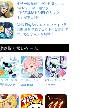
金子一馬氏が手掛けるNintendo
Switch（TM）用ソフト
『KAZUMA KANEKO'S ツクヨ
ミ』が本日発売！
NHN PlayArt × レベルファイブ共
同開発 新プロジェクト『幻想世界
のぷちぽよん』が始動！
攻略取り扱いゲーム
コンパス 【戦闘
アサルトリリィ
#コンパス ライブ
理解析システ
Last Bullet
アリーナ
】