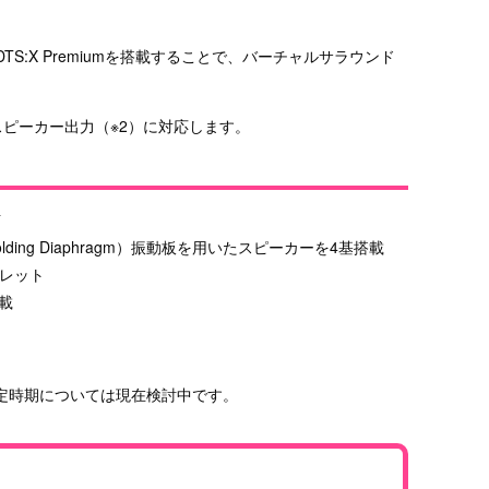
TS:X Premiumを搭載することで、バーチャルサラウンド
スピーカー出力（※2）に対応します。
イ
Molding Diaphragm）振動板を用いたスピーカーを4基搭載
タブレット
載
定時期については現在検討中です。