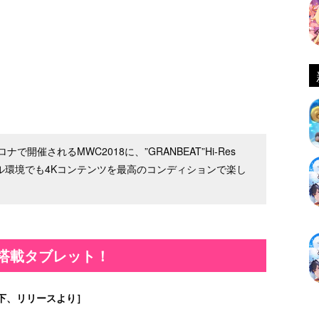
催されるMWC2018に、”GRANBEAT”Hi-Res
イル環境でも4Kコンテンツを最高のコンディションで楽し
1.0搭載タブレット！
下、リリースより］