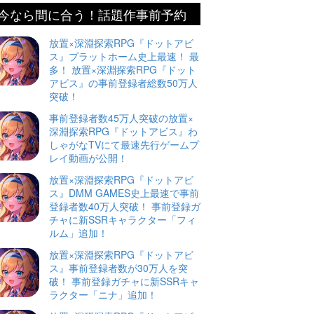
今なら間に合う！話題作事前予約
放置×深淵探索RPG『ドットアビ
ス』プラットホーム史上最速！ 最
多！ 放置×深淵探索RPG『ドット
アビス』の事前登録者総数50万人
突破！
事前登録者数45万人突破の放置×
深淵探索RPG『ドットアビス』わ
しゃがなTVにて最速先行ゲームプ
レイ動画が公開！
放置×深淵探索RPG『ドットアビ
ス』DMM GAMES史上最速で事前
登録者数40万人突破！ 事前登録ガ
チャに新SSRキャラクター「フィ
ルム」追加！
放置×深淵探索RPG『ドットアビ
ス』事前登録者数が30万人を突
破！ 事前登録ガチャに新SSRキャ
ラクター「ニナ」追加！