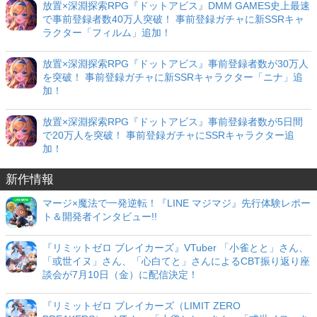
放置×深淵探索RPG『ドットアビス』DMM GAMES史上最速
で事前登録者数40万人突破！ 事前登録ガチャに新SSRキャ
ラクター「フィルム」追加！
放置×深淵探索RPG『ドットアビス』事前登録者数が30万人
を突破！ 事前登録ガチャに新SSRキャラクター「ニナ」追
加！
放置×深淵探索RPG『ドットアビス』事前登録者数が5日間
で20万人を突破！ 事前登録ガチャにSSRキャラクター追
加！
新作情報
マージ×魔法で一発逆転！『LINE マジマジ』先行体験レポー
ト＆開発者インタビュー!!
『リミットゼロ ブレイカーズ』VTuber 「小雀とと」さん、
「或世イヌ」さん、「心白てと」さんによるCBT振り返り座
談会が7月10日（金）に配信決定！
『リミットゼロ ブレイカーズ（LIMIT ZERO