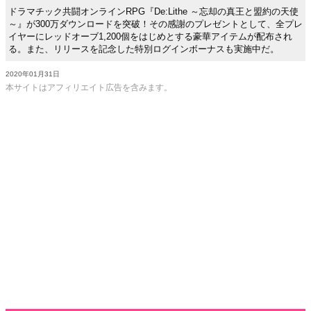
ドラマチック共闘オンラインRPG『De:Lithe ～忘却の真王と盟約の天使
～』が300万ダウンロードを突破！その感謝のプレゼントとして、全プレ
イヤーにレッドオーブ1,200個をはじめとする豪華アイテムが配布され
る。また、リリースを記念した特別ログインボーナスも実施中だ。
2020年01月31日
本サイトはアフィリエイト広告を含みます。