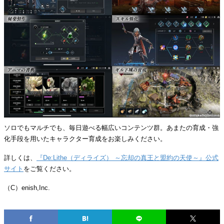
ソロでもマルチでも、毎日遊べる幅広いコンテンツ群。あまたの育成・強
化手段を用いたキャラクター育成をお楽しみください。
詳しくは、
『De:Lithe（ディライズ） ～忘却の真王と盟約の天使～』公式
サイト
をご覧ください。
（C）enish,Inc.