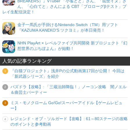
BREAKERS）』VTuber 「小雀とと」さん、「或世イヌ」さ
ん、「心白てと」さんによる CBT「プロローグβテスト」プ
レイ生配信決定！
金子一馬氏が手掛けるNintendo Switch（TM）用ソフト
『KAZUMA KANEKO'S ツクヨミ』が本日発売！
NHN PlayArt × レベルファイブ共同開発 新プロジェクト『幻
想世界のぷちぽよん』が始動！
人気の記事ランキング
『白猫プロジェクト』浅井Pの公式動画第17回が公開！ 今回は
「新武器シリーズ」を紹介
パズドラ【攻略】: 「三蔵法師降臨！」ノーコン攻略 闇ノエル
＆曲芸士パーティー
ミス・モノクローム Go!Go!スーパーアイドル【ゲームレビュ
ー】
レジェンド・オブ・ソルガード【攻略】: 61～80ステージの攻略
のポイントと参考動画