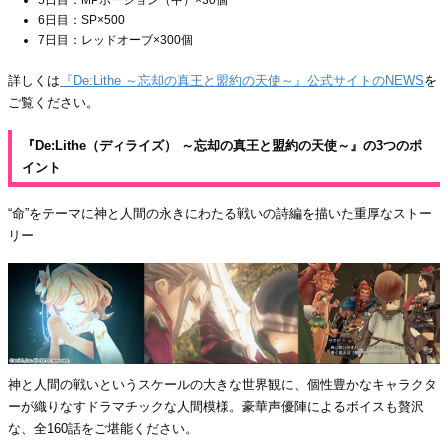
5日目：MPポーション（中）×30個
6日目：SP×500
7日目：レッドオーブ×300個
詳しくは
『De:Lithe ～忘却の真王と盟約の天使～』公式サイトのNEWS
を
ご覧ください。
『De:Lithe（ディライズ） ～忘却の真王と盟約の天使～』の3つのポ
イント
“命”をテーマに神と人間の永きにわたる戦いの詩編を描いた重厚なストー
リー
神と人間の戦いというスケールの大きな世界観に、個性豊かなキャラクタ
ーが織りなすドラマチックな人間模様。豪華声優陣によるボイスも贅沢
な、全160話をご堪能ください。