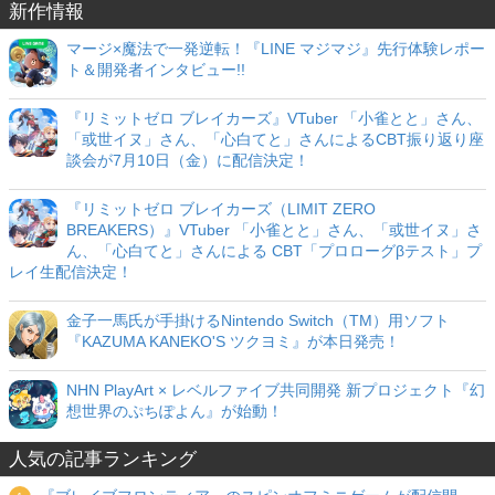
新作情報
マージ×魔法で一発逆転！『LINE マジマジ』先行体験レポー
ト＆開発者インタビュー!!
『リミットゼロ ブレイカーズ』VTuber 「小雀とと」さん、
「或世イヌ」さん、「心白てと」さんによるCBT振り返り座
談会が7月10日（金）に配信決定！
『リミットゼロ ブレイカーズ（LIMIT ZERO
BREAKERS）』VTuber 「小雀とと」さん、「或世イヌ」さ
ん、「心白てと」さんによる CBT「プロローグβテスト」プ
レイ生配信決定！
金子一馬氏が手掛けるNintendo Switch（TM）用ソフト
『KAZUMA KANEKO'S ツクヨミ』が本日発売！
NHN PlayArt × レベルファイブ共同開発 新プロジェクト『幻
想世界のぷちぽよん』が始動！
人気の記事ランキング