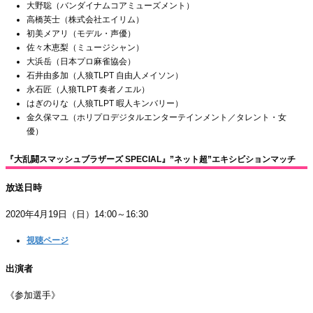
大野聡（バンダイナムコアミューズメント）
高橋英士（株式会社エイリム）
初美メアリ（モデル・声優）
佐々木恵梨（ミュージシャン）
大浜岳（日本プロ麻雀協会）
石井由多加（人狼TLPT 自由人メイソン）
永石匠（人狼TLPT 奏者ノエル）
はぎのりな（人狼TLPT 暇人キンバリー）
金久保マユ（ホリプロデジタルエンターテインメント／タレント・女
優）
『大乱闘スマッシュブラザーズ SPECIAL』”ネット超”エキシビションマッチ
放送日時
2020年4月19日（日）14:00～16:30
視聴ページ
出演者
《参加選手》