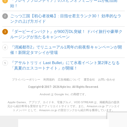
『ブレイブフロンティア』のスピンオフミニゲームが配信開
始！
ごっつ三国【初心者攻略】: 目指せ君主ランク30！ 効率的なラ
ンクの上げ方ガイド
『ダービーインパクト』が900万DL突破！ ドバイ旅行や豪華ク
ルージングが当たるキャンペーン
『消滅都市2』でリニューアル1周年の前夜祭キャンペーンが開
催！新限定タマシイが登場
『アサルトリリィ Last Bullet』にて水着イベント第2弾となる
「真夏のエスコートナイト」が開催！
プライバシーポリシー
利用規約
広告掲載について
運営会社
お問い合わせ
Copyright © 2007- 2026 Nyle Inc. All Rights Reserved.
Android は Google Inc. の商標です。
Appliv Games、アプリブ、カイドキ、宅食グルメ、VOD STREAM は、掲載商品の提供
元から紹介料等を受領するアフィリエイトサイトです。また、Amazon.co.jp アソシエイ
トメンバー として、Amazon.co.jp の宣伝リンクから紹介料を獲得しています。