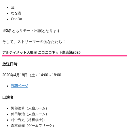
茸
なな湖
OooDa
※3名ともリモート出演となります
そして、ストリーマーのあなたたち！
アルティメット人狼 in ニコニコネット超会議2020
放送日時
2020年4月18日（土）14:00～18:00
視聴ページ
出演者
阿部洸希（人狼ルーム）
仲田敬治（人狼ルーム）
村中秀史（将棋棋士)）
森本茂樹（ゲームフリーク）