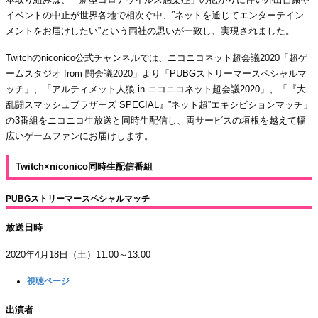
イベントの中止が世界各地で相次ぐ中、”ネットを通じてエンターテイン
メントをお届けしたい”という両社の思いが一致し、実現されました。
Twitchのniconico公式チャンネルでは、ニコニコネット超会議2020「超ゲ
ームスタジオ from 闘会議2020」より「PUBGストリーマースペシャルマ
ッチ」、「アルティメット人狼 in ニコニコネット超会議2020」、「『大
乱闘スマッシュブラザーズ SPECIAL』”ネット超”エキシビションマッチ」
の3番組をニコニコ生放送と同時生配信し、両サービスの垣根を越えて幅
広いゲームファンにお届けします。
Twitch×niconico同時生配信番組
PUBGストリーマースペシャルマッチ
放送日時
2020年4月18日（土）11:00～13:00
視聴ページ
出演者