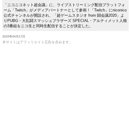
「ニコニコネット超会議」に、ライブストリーミング配信プラットフォ
ーム「Twitch」がメディアパートナーとして参画！「Twitch」にniconico
公式チャンネルが開設され、「超ゲームスタジオ from 闘会議2020」よ
りPUBG・大乱闘スマッシュブラザーズ SPECIAL・アルティメット人狼
の3番組をニコ生と同時生配信することが決定した。
2020年04月17日
本サイトはアフィリエイト広告を含みます。