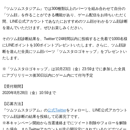
『ツムツムスタジアム』では300種類以上のパーツを組み合わせて自分の
「ツム顔」を作ることができる機能があり、ゲーム配信をお待ちいただく
間、LINE公式アカウントであなたにおすすめのツム顔がわかるツム顔診断
を遊んでいただけます。ぜひお楽しみください。
そのツム顔診断結果を、Twitterで24時間以内に投稿すると先着で1000名様
にLINEポイントを100ポイントプレゼントいたします。さらに、ツム顔診
断を遊んだ全員にツム顔パーツ「ツムスタロゴキャップ」をプレゼントい
たします。
※「ツムスタロゴキャップ」は10月23日（金）23:59までに参加した全員
にアプリリリース後30日以内にゲーム内にて付与予定
【受付期間】
2020年8月28日（金）10:59まで
【応募方法】
『ツムツムスタジアム』の
公式Twitter
をフォローし、LINE公式アカウント
でツム顔診断の結果を投稿して応募完了です。
※本キャンペーン開始から当選連絡までにツイート削除やフォローを解除
した場合、またTwitterアカウントが非公開設定にされているなどでツイー