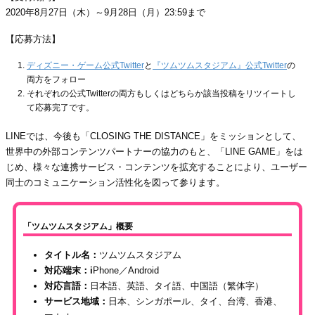
2020年8月27日（木）～9月28日（月）23:59まで
【応募方法】
ディズニー・ゲーム公式Twitter
と
『ツムツムスタジアム』公式Twitter
の
両方をフォロー
それぞれの公式Twitterの両方もしくはどちらか該当投稿をリツイートし
て応募完了です。
LINEでは、今後も「CLOSING THE DISTANCE」をミッションとして、
世界中の外部コンテンツパートナーの協力のもと、「LINE GAME」をは
じめ、様々な連携サービス・コンテンツを拡充することにより、ユーザー
同士のコミュニケーション活性化を図って参ります。
「ツムツムスタジアム」概要
タイトル名：
ツムツムスタジアム
対応端末：i
Phone／Android
対応言語：
日本語、英語、タイ語、中国語（繁体字）
サービス地域：
日本、シンガポール、タイ、台湾、香港、