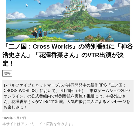
『二ノ国：Cross Worlds』の特別番組に「神谷
浩史さん」「花澤香菜さん」のVTR出演が決
定！
攻略
レベルファイブとネットマーブルが共同開発中の新作RPG『二ノ国：
CROSS WORLDS』において、9月26日（土）「東京ゲームショウ2020
オンライン」の公式番組内で特別番組を実施！番組には、神谷浩史さ
ん、花澤香菜さんがVTRにて出演。人気声優お二人によるメッセージを
お楽しみに！
2020年09月17日
本サイトはアフィリエイト広告を含みます。