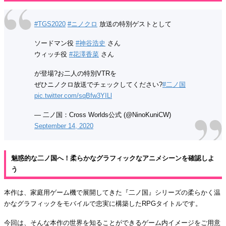
#TGS2020
#ニノクロ
放送の特別ゲストとして
ソードマン役
#神谷浩史
さん
ウィッチ役
#花澤香菜
さん
が登場?お二人の特別VTRを
ぜひニノクロ放送でチェックしてください?
#二ノ国
pic.twitter.com/sqBfw3YILl
— 二ノ国：Cross Worlds公式 (@NinoKuniCW)
September 14, 2020
魅惑的な二ノ国へ！柔らかなグラフィックなアニメシーンを確認しよ
う
本作は、家庭用ゲーム機で展開してきた『二ノ国』シリーズの柔らかく温
かなグラフィックをモバイルで忠実に構築したRPGタイトルです。
今回は、そんな本作の世界を知ることができるゲーム内イメージをご用意