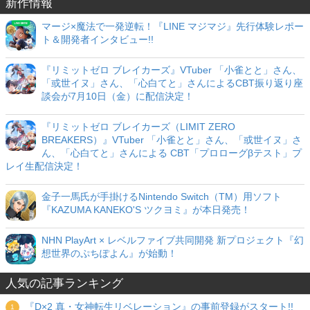
新作情報
マージ×魔法で一発逆転！『LINE マジマジ』先行体験レポー
ト＆開発者インタビュー!!
『リミットゼロ ブレイカーズ』VTuber 「小雀とと」さん、
「或世イヌ」さん、「心白てと」さんによるCBT振り返り座
談会が7月10日（金）に配信決定！
『リミットゼロ ブレイカーズ（LIMIT ZERO
BREAKERS）』VTuber 「小雀とと」さん、「或世イヌ」さ
ん、「心白てと」さんによる CBT「プロローグβテスト」プ
レイ生配信決定！
金子一馬氏が手掛けるNintendo Switch（TM）用ソフト
『KAZUMA KANEKO'S ツクヨミ』が本日発売！
NHN PlayArt × レベルファイブ共同開発 新プロジェクト『幻
想世界のぷちぽよん』が始動！
人気の記事ランキング
『D×2 真・女神転生リベレーション』の事前登録がスタート!!