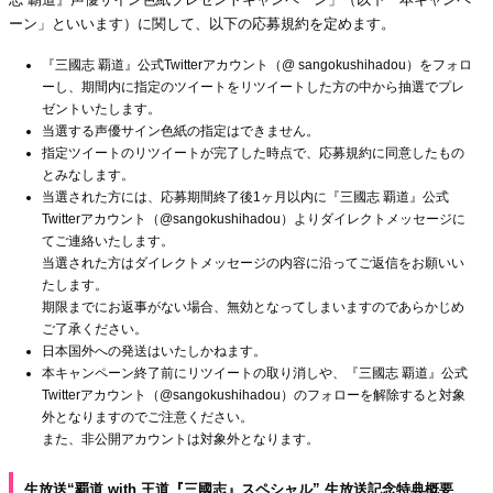
ーン」といいます）に関して、以下の応募規約を定めます。
『三國志 覇道』公式Twitterアカウント（@ sangokushihadou）をフォロ
ーし、期間内に指定のツイートをリツイートした方の中から抽選でプレ
ゼントいたします。
当選する声優サイン色紙の指定はできません。
指定ツイートのリツイートが完了した時点で、応募規約に同意したもの
とみなします。
当選された方には、応募期間終了後1ヶ月以内に『三國志 覇道』公式
Twitterアカウント（@sangokushihadou）よりダイレクトメッセージに
てご連絡いたします。
当選された方はダイレクトメッセージの内容に沿ってご返信をお願いい
たします。
期限までにお返事がない場合、無効となってしまいますのであらかじめ
ご了承ください。
日本国外への発送はいたしかねます。
本キャンペーン終了前にリツイートの取り消しや、『三國志 覇道』公式
Twitterアカウント（@sangokushihadou）のフォローを解除すると対象
外となりますのでご注意ください。
また、非公開アカウントは対象外となります。
生放送“覇道 with 王道『三國志』スペシャル” 生放送記念特典概要