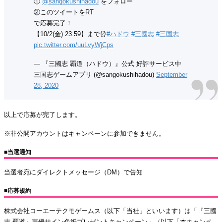
①
@sangokushihadou
をフォロー
②このツイートをRT
で応募完了！
【10/2(金) 23:59】まで⏰
#ハドウ
#三國志
#三国志
pic.twitter.com/uuLvyWjCps
— 『三國志 覇道（ハドウ）』公式 好評サービス中
三国志ゲームアプリ (@sangokushihadou)
September
28, 2020
以上で応募が完了します。
※非公開アカウントはキャンペーンに参加できません。
■当選通知
当選者宛にダイレクトメッセージ（DM）で告知
■応募規約
株式会社コーエーテクモゲームス（以下「当社」といいます）は「『三國
志 覇道』声優サイン色紙プレゼントキャンペーン」（以下「本キャンペ