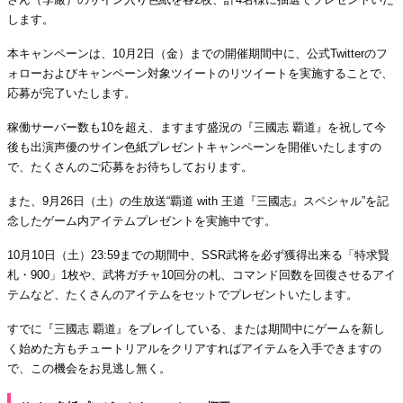
します。
本キャンペーンは、10月2日（金）までの開催期間中に、公式Twitterのフ
ォローおよびキャンペーン対象ツイートのリツイートを実施することで、
応募が完了いたします。
稼働サーバー数も10を超え、ますます盛況の『三國志 覇道』を祝して今
後も出演声優のサイン色紙プレゼントキャンペーンを開催いたしますの
で、たくさんのご応募をお待ちしております。
また、9月26日（土）の生放送“覇道 with 王道『三國志』スペシャル”を記
念したゲーム内アイテムプレゼントを実施中です。
10月10日（土）23:59までの期間中、SSR武将を必ず獲得出来る「特求賢
札・900」1枚や、武将ガチャ10回分の札、コマンド回数を回復させるアイ
テムなど、たくさんのアイテムをセットでプレゼントいたします。
すでに『三國志 覇道』をプレイしている、または期間中にゲームを新し
く始めた方もチュートリアルをクリアすればアイテムを入手できますの
で、この機会をお見逃し無く。