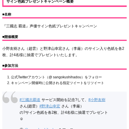
サイン色紙プレゼントキャンペーン概要
■名称
『三國志 覇道』声優サイン色紙プレゼントキャンペーン
■開催概要
小野友樹さん（趙雲）と野津山幸宏さん（李厳）のサイン入り色紙を各2
枚、計4名様に抽選でプレゼントいたします。
■参加方法
公式Twitterアカウント（@ sangokushihadou）をフォロー
キャンペーン開催時に公開される指定ツイートをリツイート
#三國志覇道
サービス開始を記念?して、
#小野友樹
さん(趙雲）
#野津山幸宏
さん（李厳）
の?サイン色紙を各2枚、計4名様に抽選でプレゼント
☺️