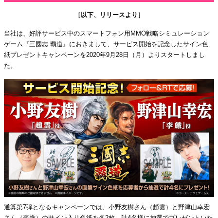
［以下、リリースより］
当社は、好評サービス中のスマートフォン用MMO戦略シミュレーション
ゲーム『三國志 覇道』におきまして、サービス開始を記念したサイン色
紙プレゼントキャンペーンを2020年9月28日（月）よりスタートしまし
た。
通算第7弾となるキャンペーンでは、小野友樹さん（趙雲）と野津山幸宏
さん（李厳）のサイン入り色紙を各2枚、計4名様に抽選でプレゼントいた