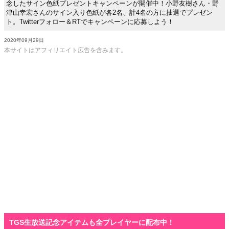
念したサイン色紙プレゼントキャンペーンが開催中！小野友樹さん・野
津山幸宏さんのサイン入り色紙が各2名、計4名の方に抽選でプレゼン
ト。Twitterフォロー＆RTでキャンペーンに応募しよう！
2020年09月29日
本サイトはアフィリエイト広告を含みます。
TGS生放送記念アイテムも全プレイヤーに配布中！