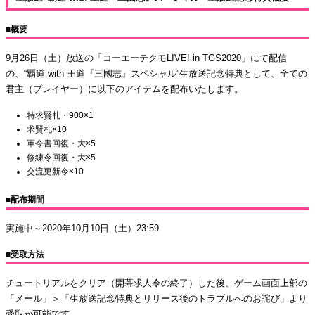
■概要
9月26日（土）放送の「コーエーテクモLIVE! in TGS2020」にて配信
の、“覇道 with 王道『三國志』スペシャル”生放送記念特典として、全ての
君主（プレイヤー）に以下のアイテムを配布いたします。
特求賢札・900×1
求賢札×10
軍令書回復・大×5
修練令回復・大×5
交流更新令×10
■配布期間
実施中～2020年10月10日（土）23:59
■受取方法
チュートリアルをクリア（開幕求人令の終了）した後、ゲーム画面上部の
「メール」＞「生放送記念特典とリリース後のトラブルへのお詫び」より
受取が可能です。