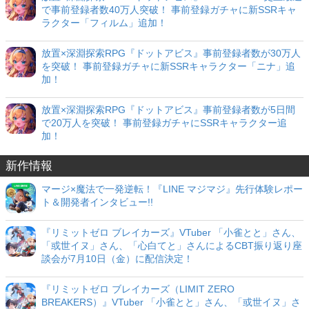
で事前登録者数40万人突破！ 事前登録ガチャに新SSRキャ
ラクター「フィルム」追加！
放置×深淵探索RPG『ドットアビス』事前登録者数が30万人
を突破！ 事前登録ガチャに新SSRキャラクター「ニナ」追
加！
放置×深淵探索RPG『ドットアビス』事前登録者数が5日間
で20万人を突破！ 事前登録ガチャにSSRキャラクター追
加！
新作情報
マージ×魔法で一発逆転！『LINE マジマジ』先行体験レポー
ト＆開発者インタビュー!!
『リミットゼロ ブレイカーズ』VTuber 「小雀とと」さん、
「或世イヌ」さん、「心白てと」さんによるCBT振り返り座
談会が7月10日（金）に配信決定！
『リミットゼロ ブレイカーズ（LIMIT ZERO
BREAKERS）』VTuber 「小雀とと」さん、「或世イヌ」さ