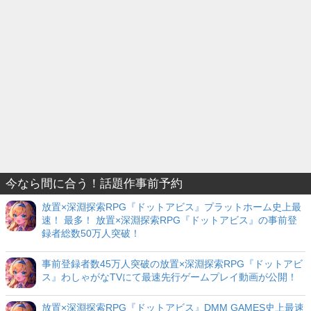
今なら間に合う！話題作事前予約
放置×深淵探索RPG『ドットアビス』プラットホーム史上最
速！ 最多！ 放置×深淵探索RPG『ドットアビス』の事前登
録者総数50万人突破！
事前登録者数45万人突破の放置×深淵探索RPG『ドットアビ
ス』わしゃがなTVにて最速先行ゲームプレイ動画が公開！
放置×深淵探索RPG『ドットアビス』DMM GAMES史上最速