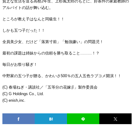
貧乏な生活を送る高校2年生、上杉風太郎のもとに、好条件の家庭教師の
アルバイトの話が舞い込む。
ところが教え子はなんと同級生！！
しかも五つ子だった！！
全員美少女、だけど「落第寸前」「勉強嫌い」の問題児！
最初の課題は姉妹からの信頼を勝ち取ること………！？
毎日がお祭り騒ぎ！
中野家の五つ子が贈る、かわいさ500％の五人五色ラブコメ開演！！
(C) 春場ねぎ・講談社／「五等分の花嫁∬」製作委員会
(C) G Holdings Co., Ltd.
(C) enish,inc.