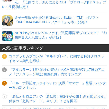
ん、「心白てと」さんによる CBT「プロローグβテスト」プ
レイ生配信決定！
金子一馬氏が手掛けるNintendo Switch（TM）用ソフト
『KAZUMA KANEKO'S ツクヨミ』が本日発売！
NHN PlayArt × レベルファイブ共同開発 新プロジェクト『幻
想世界のぷちぽよん』が始動！
人気の記事ランキング
コロプラとカプコンが「マルチプレイ」に関する特許クロスラ
イセンス契約を締結！
『アルスラーン戦記 戦士の資格』のCM第3弾が7月17日のアニ
メ『アルスラーン戦記 風塵乱舞』内でオンエア
『イルーナ戦記オンライン』に3次職「サマナー」登場！ハンタ
ー系の新スキルも
『逆転オセロニア』の「逆転祭」第2弾が公開！ 新春限定おまけ
付きの「超駒パレード」やリリアくじを開催