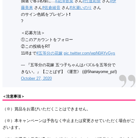
抽選で各1名様に…
#花澤香菜
さん
#竹達彩奈
さん
#伊
藤美来
さん
#佐倉綾音
さん
#水瀬いのり
さん
のサイン色紙をプレゼント❗️
?
＜応募方法＞
①このアカウントをフォロー
②この投稿をRT
11/8まで
#五等分の花嫁
pic.twitter.com/wpN0AYvGys
— 『五等分の花嫁 五つ子ちゃんはパズルを五等分で
きない。』【ごとぱず】《運営》 (@5hanayome_pzl)
October 27, 2020
＜注意事項＞
（※）賞品をお選びいただくことはできません。
（※）本キャンペーンは予告なく中止または変更させていただく場合がご
ざいます。