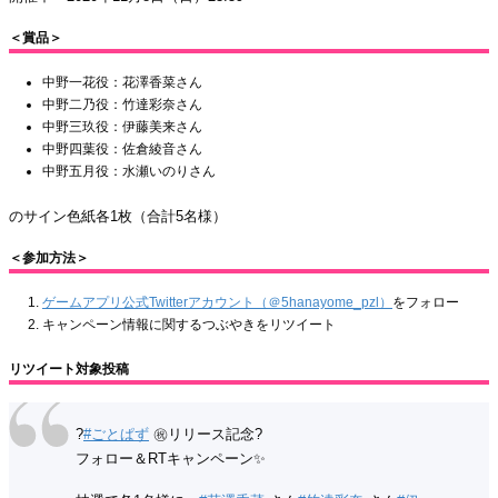
＜賞品＞
中野一花役：花澤香菜さん
中野二乃役：竹達彩奈さん
中野三玖役：伊藤美来さん
中野四葉役：佐倉綾音さん
中野五月役：水瀬いのりさん
のサイン色紙各1枚（合計5名様）
＜参加方法＞
ゲームアプリ公式Twitterアカウント（＠5hanayome_pzl）
をフォロー
キャンペーン情報に関するつぶやきをリツイート
リツイート対象投稿
?
#ごとぱず
㊗リリース記念?
フォロー＆RTキャンペーン✨