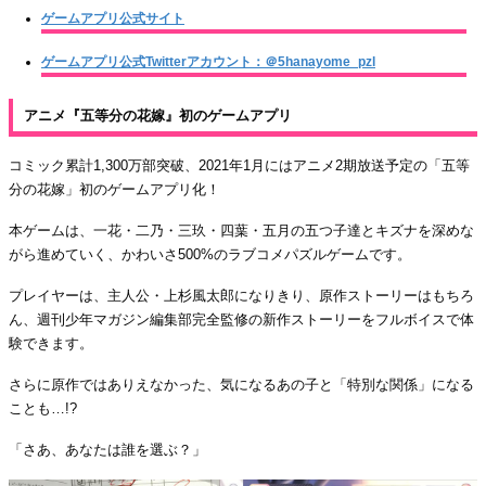
ゲームアプリ公式サイト
ゲームアプリ公式Twitterアカウント：＠5hanayome_pzl
アニメ『五等分の花嫁』初のゲームアプリ
コミック累計1,300万部突破、2021年1月にはアニメ2期放送予定の「五等
分の花嫁」初のゲームアプリ化！
本ゲームは、一花・二乃・三玖・四葉・五月の五つ子達とキズナを深めな
がら進めていく、かわいさ500%のラブコメパズルゲームです。
プレイヤーは、主人公・上杉風太郎になりきり、原作ストーリーはもちろ
ん、週刊少年マガジン編集部完全監修の新作ストーリーをフルボイスで体
験できます。
さらに原作ではありえなかった、気になるあの子と「特別な関係」になる
ことも…!?
「さあ、あなたは誰を選ぶ？」