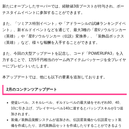
新たにオープンしたサーバーでは、経験値3倍ブーストが付与され、ボー
ナスタイムイベントに参加することができます。
また、「ソミアス特別イベント」や「アドラーシルの試練ランキングイベ
ント」、新ギルドイベントなどを通じて、最大3種の「星6ソウルリンカー
（英雄）」や「星8ソウルリンカー（伝説）変換券」、「装飾品ボックス
（英雄）」など、様々な報酬を入手することができます。
また、今回の大型アップデートを記念し、コード「POWERUPA3」を入
力することで、1万5千円相当のゲーム内アイテムパッケージを全プレイヤ
ーにプレゼントいたします。
本アップデートでは、他にも以下の要素を追加しております。
2月のコンテンツアップデート
使徒レベル、スキルレベル、ギルドレベルの最大値をそれぞれ60、40、
10に引き上げ、プレイヤーレベル140に達するとパッシブスキルが1つ追
加されます。
装備／装飾品覚醒システムが追加され、伝説星装備から伝説星セット装
備を作成したり、古代装飾品セットを作成したりすることができるよう