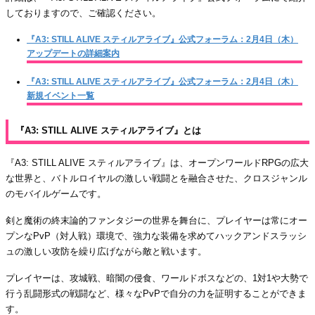
しておりますので、ご確認ください。
『A3: STILL ALIVE スティルアライブ』公式フォーラム：2月4日（木）
アップデートの詳細案内
『A3: STILL ALIVE スティルアライブ』公式フォーラム：2月4日（木）
新規イベント一覧
『A3: STILL ALIVE スティルアライブ』とは
『A3: STILL ALIVE スティルアライブ』は、オープンワールドRPGの広大
な世界と、バトルロイヤルの激しい戦闘とを融合させた、クロスジャンル
のモバイルゲームです。
剣と魔術の終末論的ファンタジーの世界を舞台に、プレイヤーは常にオー
プンなPvP（対人戦）環境で、強力な装備を求めてハックアンドスラッシ
ュの激しい攻防を繰り広げながら敵と戦います。
プレイヤーは、攻城戦、暗闇の侵食、ワールドボスなどの、1対1や大勢で
行う乱闘形式の戦闘など、様々なPvPで自分の力を証明することができま
す。