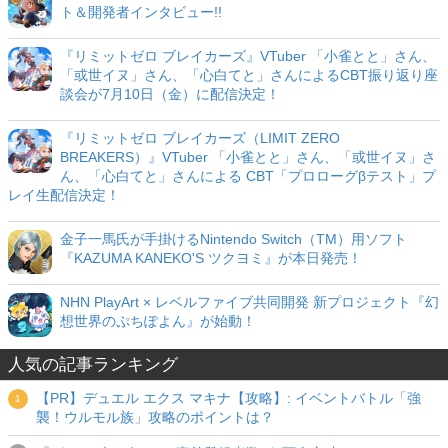
ト＆開発者インタビュー!!
『リミットゼロ ブレイカーズ』VTuber 「小雀とと」さん、
「或世イヌ」さん、「心白てと」さんによるCBT振り返り座
談会が7月10日（金）に配信決定！
『リミットゼロ ブレイカーズ（LIMIT ZERO
BREAKERS）』VTuber 「小雀とと」さん、「或世イヌ」さ
ん、「心白てと」さんによる CBT「プロローグβテスト」プ
レイ生配信決定！
金子一馬氏が手掛けるNintendo Switch（TM）用ソフト
『KAZUMA KANEKO'S ツクヨミ』が本日発売！
NHN PlayArt × レベルファイブ共同開発 新プロジェクト『幻
想世界のぷちぽよん』が始動！
人気の記事ランキング
【PR】デュエル エクス マキナ【攻略】: イベントバトル「強
襲！ウルモル族」攻略のポイントは？