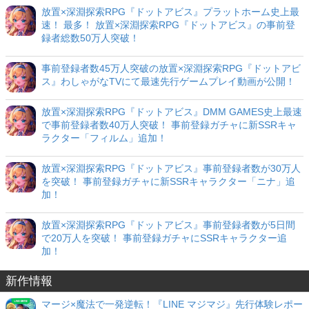
放置×深淵探索RPG『ドットアビス』プラットホーム史上最
速！ 最多！ 放置×深淵探索RPG『ドットアビス』の事前登
録者総数50万人突破！
事前登録者数45万人突破の放置×深淵探索RPG『ドットアビ
ス』わしゃがなTVにて最速先行ゲームプレイ動画が公開！
放置×深淵探索RPG『ドットアビス』DMM GAMES史上最速
で事前登録者数40万人突破！ 事前登録ガチャに新SSRキャ
ラクター「フィルム」追加！
放置×深淵探索RPG『ドットアビス』事前登録者数が30万人
を突破！ 事前登録ガチャに新SSRキャラクター「ニナ」追
加！
放置×深淵探索RPG『ドットアビス』事前登録者数が5日間
で20万人を突破！ 事前登録ガチャにSSRキャラクター追
加！
新作情報
マージ×魔法で一発逆転！『LINE マジマジ』先行体験レポー