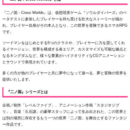
『二ノ国：Cross Worlds』は、仮想現実ゲーム『ソウルダイバーズ』のベ
ータテストに参加したプレイヤーを待ち受ける壮大なストーリーが描か
れ、プレイヤー自身がその本人となり、この世界を冒険できるスマホRPG
です。
ソードマンをはじめとする5つのクラスや、プレイヤーに力を貸してくれ
るイマージェン、世界を構成する各エリア、カスタマイズも可能な拠点と
なるキングダムなど、様々な要素がハイクオリティなCGアニメーション
とサウンドで表現されています。
多くの方が他のプレイヤーと共に夢中になって遊べる、夢と冒険の世界を
提供いたします。
『二ノ国』シリーズとは
企画／制作「レベルファイブ」、アニメーション作画「スタジオジブ
リ」、音楽「久石譲」の豪華スタッフによって生み出された、この世界と
は別の場所に存在するもう一つの世界「二ノ国」を舞台とするファンタジ
ー作品です。