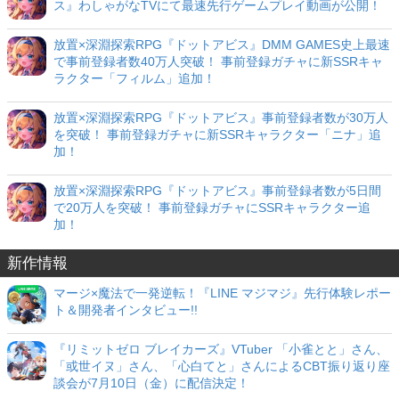
ス』わしゃがなTVにて最速先行ゲームプレイ動画が公開！
放置×深淵探索RPG『ドットアビス』DMM GAMES史上最速
で事前登録者数40万人突破！ 事前登録ガチャに新SSRキャ
ラクター「フィルム」追加！
放置×深淵探索RPG『ドットアビス』事前登録者数が30万人
を突破！ 事前登録ガチャに新SSRキャラクター「ニナ」追
加！
放置×深淵探索RPG『ドットアビス』事前登録者数が5日間
で20万人を突破！ 事前登録ガチャにSSRキャラクター追
加！
新作情報
マージ×魔法で一発逆転！『LINE マジマジ』先行体験レポー
ト＆開発者インタビュー!!
『リミットゼロ ブレイカーズ』VTuber 「小雀とと」さん、
「或世イヌ」さん、「心白てと」さんによるCBT振り返り座
談会が7月10日（金）に配信決定！