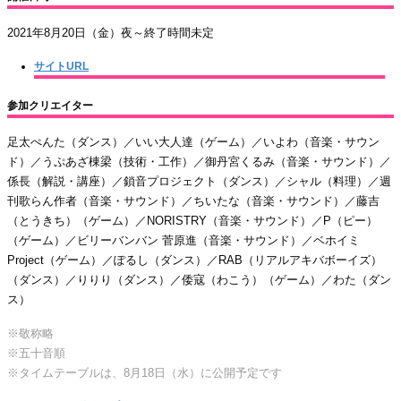
2021年8月20日（金）夜～終了時間未定
サイトURL
参加クリエイター
足太ぺんた（ダンス）／いい大人達（ゲーム）／いよわ（音楽・サウン
ド）／うぷあざ棟梁（技術・工作）／御丹宮くるみ（音楽・サウンド）／
係長（解説・講座）／鎖音プロジェクト（ダンス）／シャル（料理）／週
刊歌らん作者（音楽・サウンド）／ちいたな（音楽・サウンド）／藤吉
（とうきち）（ゲーム）／NORISTRY（音楽・サウンド）／P（ピー）
（ゲーム）／ビリーバンバン 菅原進（音楽・サウンド）／ベホイミ
Project（ゲーム）／ぽるし（ダンス）／RAB（リアルアキバボーイズ）
（ダンス）／りりり（ダンス）／倭寇（わこう）（ゲーム）／わた（ダン
ス）
※敬称略
※五十音順
※タイムテーブルは、8月18日（水）に公開予定です