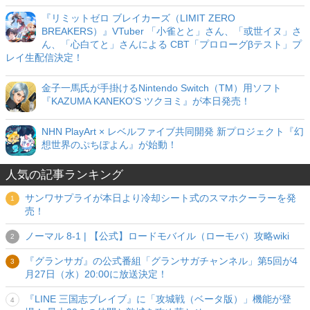
『リミットゼロ ブレイカーズ（LIMIT ZERO
BREAKERS）』VTuber 「小雀とと」さん、「或世イヌ」さ
ん、「心白てと」さんによる CBT「プロローグβテスト」プ
レイ生配信決定！
金子一馬氏が手掛けるNintendo Switch（TM）用ソフト
『KAZUMA KANEKO'S ツクヨミ』が本日発売！
NHN PlayArt × レベルファイブ共同開発 新プロジェクト『幻
想世界のぷちぽよん』が始動！
人気の記事ランキング
サンワサプライが本日より冷却シート式のスマホクーラーを発
売！
ノーマル 8-1 | 【公式】ロードモバイル（ローモバ）攻略wiki
『グランサガ』の公式番組「グランサガチャンネル」第5回が4
月27日（水）20:00に放送決定！
『LINE 三国志ブレイブ』に「攻城戦（ベータ版）」機能が登