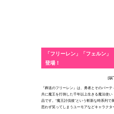
「フリーレン」「フェルン」
登場！
［以
『葬送のフリーレン』は、勇者とそのパーテ
共に魔王を打倒した千年以上生きる魔法使い
品です。“魔王討伐後”という斬新な時系列
思わず笑ってしまうユーモアなどキャラクタ