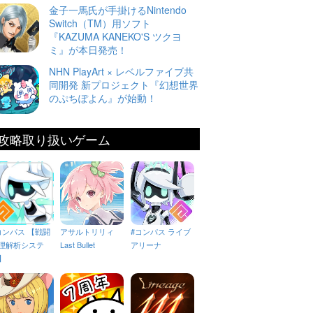
金子一馬氏が手掛けるNintendo
Switch（TM）用ソフト
『KAZUMA KANEKO'S ツクヨ
ミ』が本日発売！
NHN PlayArt × レベルファイブ共
同開発 新プロジェクト『幻想世界
のぷちぽよん』が始動！
攻略取り扱いゲーム
コンパス 【戦闘
アサルトリリィ
#コンパス ライブ
理解析システ
Last Bullet
アリーナ
】