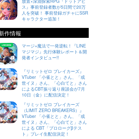
放置×深淵探索RPG『ドットアビ
ス』事前登録者数が5日間で20万
人を突破！ 事前登録ガチャにSSR
キャラクター追加！
新作情報
マージ×魔法で一発逆転！『LINE
マジマジ』先行体験レポート＆開
発者インタビュー!!
『リミットゼロ ブレイカーズ』
VTuber 「小雀とと」さん、「或
世イヌ」さん、「心白てと」さん
によるCBT振り返り座談会が7月
10日（金）に配信決定！
『リミットゼロ ブレイカーズ
（LIMIT ZERO BREAKERS）』
VTuber 「小雀とと」さん、「或
世イヌ」さん、「心白てと」さん
による CBT「プロローグβテス
ト」プレイ生配信決定！