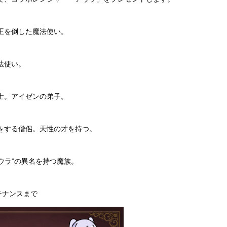
王を倒した魔法使い。
法使い。
士。アイゼンの弟子。
をする僧侶。天性の才を持つ。
ウラ”の異名を持つ魔族。
ンテナンスまで