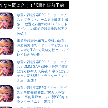
今なら間に合う！話題作事前予約
放置×深淵探索RPG『ドットアビ
ス』プラットホーム史上最速！ 最
多！ 放置×深淵探索RPG『ドット
アビス』の事前登録者総数50万人
突破！
事前登録者数45万人突破の放置×
深淵探索RPG『ドットアビス』わ
しゃがなTVにて最速先行ゲームプ
レイ動画が公開！
放置×深淵探索RPG『ドットアビ
ス』DMM GAMES史上最速で事前
登録者数40万人突破！ 事前登録ガ
チャに新SSRキャラクター「フィ
ルム」追加！
放置×深淵探索RPG『ドットアビ
ス』事前登録者数が30万人を突
破！ 事前登録ガチャに新SSRキャ
ラクター「ニナ」追加！