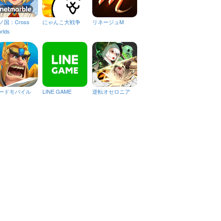
ノ国：Cross
にゃんこ大戦争
リネージュM
rlds
ードモバイル
LINE GAME
逆転オセロニア