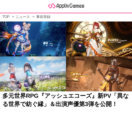
TOP
ニュース
事前登録
多元世界RPG『アッシュエコーズ』新PV「異な
る世界で紡ぐ縁」＆出演声優第3弾を公開！