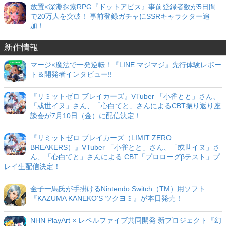
放置×深淵探索RPG『ドットアビス』事前登録者数が5日間
で20万人を突破！ 事前登録ガチャにSSRキャラクター追
加！
新作情報
マージ×魔法で一発逆転！『LINE マジマジ』先行体験レポー
ト＆開発者インタビュー!!
『リミットゼロ ブレイカーズ』VTuber 「小雀とと」さん、
「或世イヌ」さん、「心白てと」さんによるCBT振り返り座
談会が7月10日（金）に配信決定！
『リミットゼロ ブレイカーズ（LIMIT ZERO
BREAKERS）』VTuber 「小雀とと」さん、「或世イヌ」さ
ん、「心白てと」さんによる CBT「プロローグβテスト」プ
レイ生配信決定！
金子一馬氏が手掛けるNintendo Switch（TM）用ソフト
『KAZUMA KANEKO'S ツクヨミ』が本日発売！
NHN PlayArt × レベルファイブ共同開発 新プロジェクト『幻