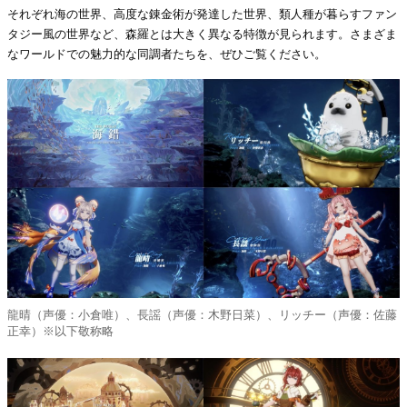
それぞれ海の世界、高度な錬金術が発達した世界、類人種が暮らすファン
タジー風の世界など、森羅とは大きく異なる特徴が見られます。さまざま
なワールドでの魅力的な同調者たちを、ぜひご覧ください。
龍晴（声優：小倉唯）、長謡（声優：木野日菜）、リッチー（声優：佐藤
正幸）※以下敬称略