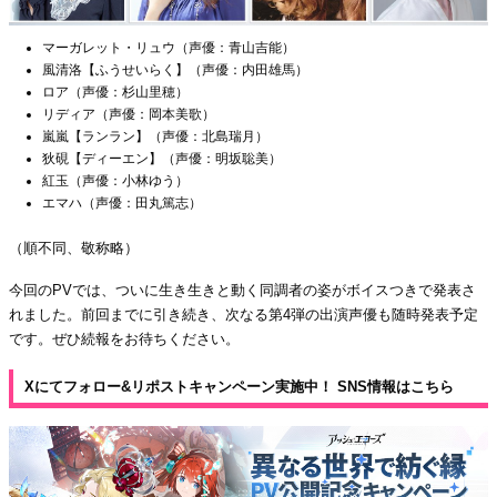
マーガレット・リュウ（声優：青山吉能）
風清洛【ふうせいらく】（声優：内田雄馬）
ロア（声優：杉山里穂）
リディア（声優：岡本美歌）
嵐嵐【ランラン】（声優：北島瑞月）
狄硯【ディーエン】（声優：明坂聡美）
紅玉（声優：小林ゆう）
エマハ（声優：田丸篤志）
（順不同、敬称略）
今回のPVでは、ついに生き生きと動く同調者の姿がボイスつきで発表さ
れました。前回までに引き続き、次なる第4弾の出演声優も随時発表予定
です。ぜひ続報をお待ちください。
Xにてフォロー&リポストキャンペーン実施中！ SNS情報はこちら