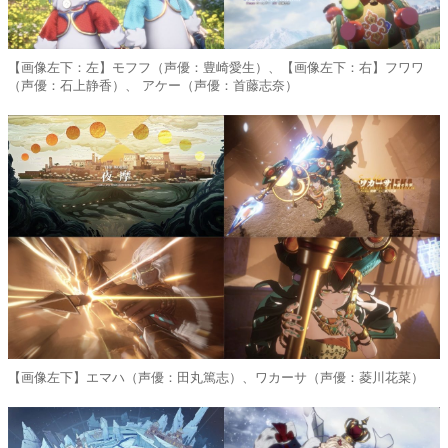
【画像左下：左】モフフ（声優：豊崎愛生）、【画像左下：右】フワワ
（声優：石上静香）、 アケー（声優：首藤志奈）
【画像左下】エマハ（声優：田丸篤志）、ワカーサ（声優：菱川花菜）