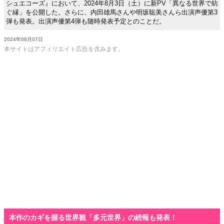
シュエコーズ』において、2024年8月3日（土）に新PV「異なる世界で紡
ぐ縁」を公開した。さらに、内田雄馬さんや明坂聡美さんら出演声優第3
弾も発表。出演声優第4弾も随時発表予定とのことだ。
2024年08月07日
本サイトはアフィリエイト広告を含みます。
本作のカギを握る世界観「多元世界」の続報も発表！