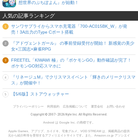
想世界のぷちぽよん』が始動！
人気の記事ランキング
サンワサプライからスマホ充電器「700-AC015BK_W」が発
売！3A出力のType Cポート搭載
『アドヴェントガール』 の事前登録受付が開始！ 新感覚の美少
女×三国志×麻雀RPG
FREETEL「KIWAMI 極」の『ポケモンGO』動作確認が完了！
ポケモンGO対応スマホに
『リネージュM』でクリスマスイベント「輝きのメリークリスマ
ス」が開催中！
【5/6版】ストアウォッチャー
プライバシーポリシー
利用規約
広告掲載について
運営会社
お問い合わせ
Copyright © 2007- 2026 Nyle Inc. All Rights Reserved.
Android は Google Inc. の商標です。
Appliv Games、アプリブ、カイドキ、宅食グルメ、VOD STREAM は、掲載商品の提供
元から紹介料等を受領するアフィリエイトサイトです。また、Amazon.co.jp アソシエイ