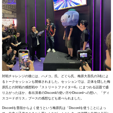
対戦チャレンジの後には、ハメコ。氏、どぐら氏、梅原大吾氏の3名によ
るトークセッションも開催されました。セッションでは、正体を隠した梅
原氏との対戦の感想戦や『ストリートファイター6』にまつわる話題で盛
り上がったほか、各出演者のDiscordの使い方やDiscordへの想い、「ディ
スコードポリス」ブースの感想なども述べられました。
Discordを普段からよく使うという梅原氏は「Discordを使うことによっ