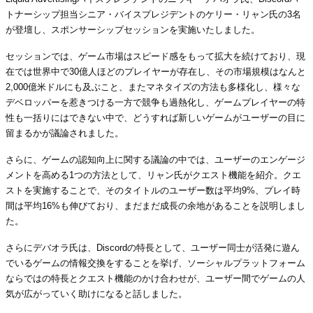
トナーシップ担当シニア・バイスプレジデントのケリー・リャン氏の3名
が登壇し、スポンサーシップセッションを実施いたしました。
セッションでは、ゲーム市場はスピード感をもって拡大を続けており、現
在では世界中で30億人ほどのプレイヤーが存在し、その市場規模はなんと
2,000億米ドルにも及ぶこと、またマネタイズの方法も多様化し、様々な
デベロッパーを惹きつける一方で競争も過熱化し、ゲームプレイヤーの特
性も一括りにはできない中で、どうすれば新しいゲームがユーザーの目に
留まるかが議論されました。
さらに、ゲームの認知向上に関する議論の中では、ユーザーのエンゲージ
メントを高める1つの方法として、リャン氏がクエスト機能を紹介。クエ
ストを実施することで、そのタイトルのユーザー数は平均9%、プレイ時
間は平均16%も伸びており、まだまだ成長の余地があることを説明しまし
た。
さらにデバオラ氏は、Discordの特長として、ユーザー同士が活発に遊ん
でいるゲームの情報交換をすることを挙げ、ソーシャルプラットフォーム
ならではの特長とクエスト機能のかけ合わせが、ユーザー間でゲームの人
気が広がっていく助けになると話しました。