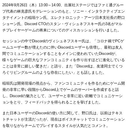
2024年9月26日（木）13:00～14:00、出展社ステージではファミ通グルー
プ代表の林克彦氏モデレーションのもと、ソニー・インタラクティブエン
タテイメントの稲垣ケン氏、エレクトロニック・アーツ日本支社長の野口
ショーン氏、Discord CTOのスタン・ヴィシュネフスキー氏の3名がマル
チプレイヤーゲームの将来についてのディスカッションを行いました。
セッションの中でDiscordのヴィシュネフスキー氏は、「コロナ禍でPCゲ
ームユーザー数が増えたのに伴いDiscordユーザーも倍増し、最初は友人
間でコミュニケーションすることをメインに使われていたDiscordが、
様々なゲームの巨大なファンコミュニティを作り出すほどに進化している
ことは非常に嬉しい驚きだ」と語り、また「Discordは、友達同士でくつ
ろぐリビングルームのような存在にしたい」とも話しました。
稲垣氏は開発現場の視点から、ファンコミュニティを作るためにゲーム開
発の非常に早い段階からDiscord上でゲームのサーバーを作成すると話
し、Discordの魅力として、ユーザーと非常に近い距離でコミュニケーシ
ョンをとり、フィードバックを得られることを挙げました。
また日本ユーザーのDiscordの使い方に関して、野口氏は、以前はテキス
トチャットが主流だったが、現在はボイスチャットでコミュニケーション
を取りながらチームでプレイするスタイルが人気だとコメント。