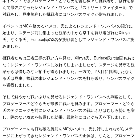
本イベントではプロゲーマー・どぐら氏を含む様々な挑戦者が、修行を積
んで最強になったレジェンド・ワンパスと『ストリートファイター6』で
対戦をし、見事勝利した挑戦者にはワンパスマイクが贈られました。
イベントはMCを務めるハメコ。氏によるレジェンド・ワンパスの紹介に
始まり、ステージ前に集まった観衆の中から挙手を募り選ばれたXiinya
氏、なくる氏、Euriece氏の3名が挑戦者としてレジェンド・ワンパスに挑
みました。
挑戦者たちは三者三様の戦い方を見せ、Xiinya氏、Euriece氏は健闘もあえ
なくレジェンド・ワンパスに敗れてしまいましたが、ステージを見守る観
衆からは惜しみない拍手が送られました。一方で、2人目に挑戦したなく
る氏は見事、接戦の末レジェンド・ワンパスを打ち破り、ワンパスマイク
を獲得しました。
そして鮮やかな戦いぶりを見せるレジェンド・ワンパスへの刺客として、
プロゲーマーのどぐら氏が最後に戦いを挑みます。プロゲーマー・どぐら
氏のテクニックを前にレジェンド・ワンパスの戦いぶりはむしろ勢いを増
し、隙のない攻めを披露した結果、最終的にはどぐら氏を下しました。
プロゲーマーをも打ち破る腕前をMCのハメコ。氏に訝しまれながらステ
ージに上がってきたレジェンド・ワンパスの正体は、なんと、プロゲーマ