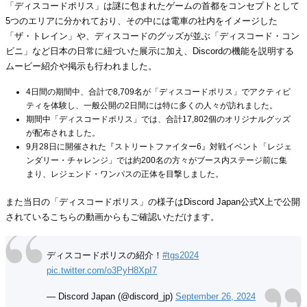
「ディスコードポリス」は謎に包まれたゲームの首都をコンセプトとして
5つのエリアに分かれており、その中には電車の社内をイメージした
「ザ・トレイン」や、ディスコードのグッズが並ぶ「ディスコード・コン
ビニ」など日本の日常に紐づいた展示に加え、Discordの機能を説明する
ムービー紹介や掲示も行われました。
4日間の期間中、合計で8,709名が「ディスコードポリス」でアクティビ
ティを体験し、一般公開の2日間には特に多くの人々が訪れました。
期間中「ディスコードポリス」では、合計17,802個のオリジナルグッズ
が配布されました。
9月28日に開催された『ストリートファイター6』対戦イベント「レジェ
ンダリー・チャレンジ」では約200名の方々がブース内ステージ前に集
まり、レジェンド・ワンパスの正体を目撃しました。
また当日の「ディスコードポリス」の様子はDiscord Japan公式X上で公開
されているこちらの動画からもご確認いただけます。
ディスコードポリスの紹介！
#tgs2024
pic.twitter.com/o3PyH8XpI7
— Discord Japan (@discord_jp)
September 26, 2024