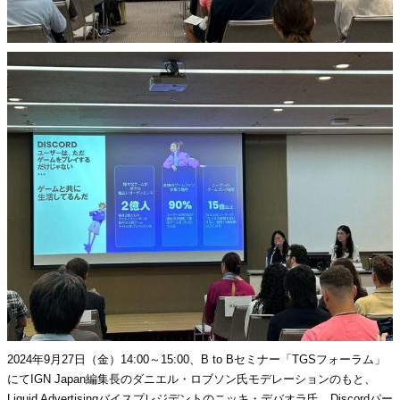
2024年9月27日（金）14:00～15:00、B to Bセミナー「TGSフォーラム」
にてIGN Japan編集長のダニエル・ロブソン氏モデレーションのもと、
Liquid Advertisingバイスプレジデントのニッキ・デバオラ氏、Discordパー