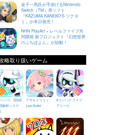
金子一馬氏が手掛けるNintendo
Switch（TM）用ソフト
『KAZUMA KANEKO'S ツクヨ
ミ』が本日発売！
NHN PlayArt × レベルファイブ共
同開発 新プロジェクト『幻想世界
のぷちぽよん』が始動！
攻略取り扱いゲーム
コンパス 【戦闘
アサルトリリィ
#コンパス ライブ
理解析システ
Last Bullet
アリーナ
】