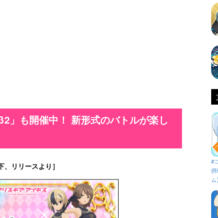
2β2」も開催中！ 新形式のバトルが楽し
#
下、リリースより］
摂
ム