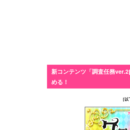
新コンテンツ「調査任務ver.
める！
［以