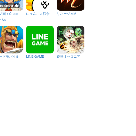
ノ国：Cross
にゃんこ大戦争
リネージュM
rlds
ードモバイル
LINE GAME
逆転オセロニア