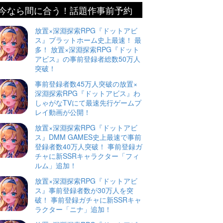
今なら間に合う！話題作事前予約
放置×深淵探索RPG『ドットアビ
ス』プラットホーム史上最速！ 最
多！ 放置×深淵探索RPG『ドット
アビス』の事前登録者総数50万人
突破！
事前登録者数45万人突破の放置×
深淵探索RPG『ドットアビス』わ
しゃがなTVにて最速先行ゲームプ
レイ動画が公開！
放置×深淵探索RPG『ドットアビ
ス』DMM GAMES史上最速で事前
登録者数40万人突破！ 事前登録ガ
チャに新SSRキャラクター「フィ
ルム」追加！
放置×深淵探索RPG『ドットアビ
ス』事前登録者数が30万人を突
破！ 事前登録ガチャに新SSRキャ
ラクター「ニナ」追加！