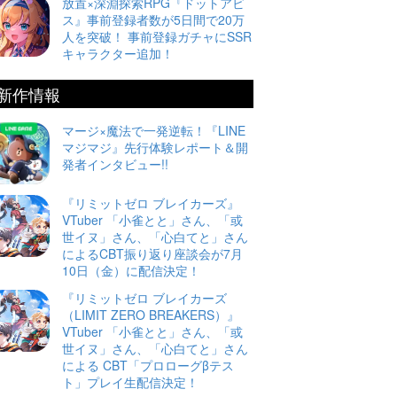
放置×深淵探索RPG『ドットアビ
ス』事前登録者数が5日間で20万
人を突破！ 事前登録ガチャにSSR
キャラクター追加！
新作情報
マージ×魔法で一発逆転！『LINE
マジマジ』先行体験レポート＆開
発者インタビュー!!
『リミットゼロ ブレイカーズ』
VTuber 「小雀とと」さん、「或
世イヌ」さん、「心白てと」さん
によるCBT振り返り座談会が7月
10日（金）に配信決定！
『リミットゼロ ブレイカーズ
（LIMIT ZERO BREAKERS）』
VTuber 「小雀とと」さん、「或
世イヌ」さん、「心白てと」さん
による CBT「プロローグβテス
ト」プレイ生配信決定！