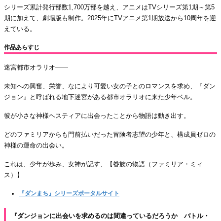
シリーズ累計発行部数1,700万部を越え、アニメはTVシリーズ第1期～第5
期に加えて、劇場版も制作。2025年にTVアニメ第1期放送から10周年を迎
えている。
作品あらすじ
迷宮都市オラリオ――
未知への興奮、栄誉、なにより可愛い女の子とのロマンスを求め、『ダン
ジョン』と呼ばれる地下迷宮がある都市オラリオに来た少年ベル。
彼が小さな神様ヘスティアに出会ったことから物語は動き出す。
どのファミリアからも門前払いだった冒険者志望の少年と、構成員ゼロの
神様の運命の出会い。
これは、少年が歩み、女神が記す、【眷族の物語（ファミリア・ミィ
ス）】
『ダンまち』シリーズポータルサイト
『ダンジョンに出会いを求めるのは間違っているだろうか バトル・