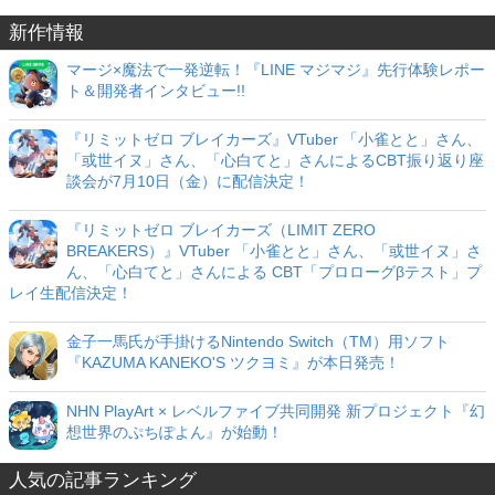
新作情報
マージ×魔法で一発逆転！『LINE マジマジ』先行体験レポー
ト＆開発者インタビュー!!
『リミットゼロ ブレイカーズ』VTuber 「小雀とと」さん、
「或世イヌ」さん、「心白てと」さんによるCBT振り返り座
談会が7月10日（金）に配信決定！
『リミットゼロ ブレイカーズ（LIMIT ZERO
BREAKERS）』VTuber 「小雀とと」さん、「或世イヌ」さ
ん、「心白てと」さんによる CBT「プロローグβテスト」プ
レイ生配信決定！
金子一馬氏が手掛けるNintendo Switch（TM）用ソフト
『KAZUMA KANEKO'S ツクヨミ』が本日発売！
NHN PlayArt × レベルファイブ共同開発 新プロジェクト『幻
想世界のぷちぽよん』が始動！
人気の記事ランキング