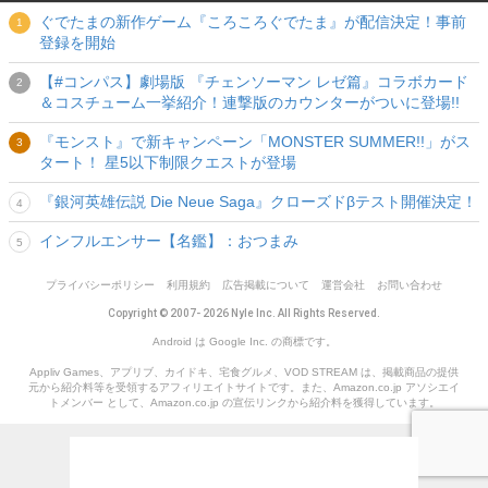
ぐでたまの新作ゲーム『ころころぐでたま』が配信決定！事前
登録を開始
【#コンパス】劇場版 『チェンソーマン レゼ篇』コラボカード
＆コスチューム一挙紹介！連撃版のカウンターがついに登場!!
『モンスト』で新キャンペーン「MONSTER SUMMER!!」がス
タート！ 星5以下制限クエストが登場
『銀河英雄伝説 Die Neue Saga』クローズドβテスト開催決定！
インフルエンサー【名鑑】：おつまみ
プライバシーポリシー
利用規約
広告掲載について
運営会社
お問い合わせ
Copyright © 2007- 2026 Nyle Inc. All Rights Reserved.
Android は Google Inc. の商標です。
Appliv Games、アプリブ、カイドキ、宅食グルメ、VOD STREAM は、掲載商品の提供
元から紹介料等を受領するアフィリエイトサイトです。また、Amazon.co.jp アソシエイ
トメンバー として、Amazon.co.jp の宣伝リンクから紹介料を獲得しています。