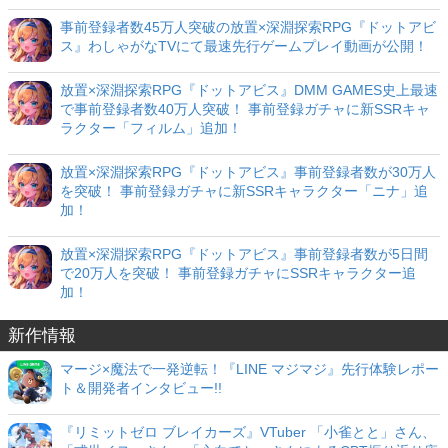
事前登録者数45万人突破の放置×深淵探索RPG『ドットアビ
ス』わしゃがなTVにて最速先行ゲームプレイ動画が公開！
放置×深淵探索RPG『ドットアビス』DMM GAMES史上最速
で事前登録者数40万人突破！ 事前登録ガチャに新SSRキャ
ラクター「フィルム」追加！
放置×深淵探索RPG『ドットアビス』事前登録者数が30万人
を突破！ 事前登録ガチャに新SSRキャラクター「ニナ」追
加！
放置×深淵探索RPG『ドットアビス』事前登録者数が5日間
で20万人を突破！ 事前登録ガチャにSSRキャラクター追
加！
新作情報
マージ×魔法で一発逆転！『LINE マジマジ』先行体験レポー
ト＆開発者インタビュー!!
『リミットゼロ ブレイカーズ』VTuber 「小雀とと」さん、