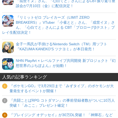
「或世イヌ」さん、「心白てと」さんによるCBT振り返り座
談会が7月10日（金）に配信決定！
『リミットゼロ ブレイカーズ（LIMIT ZERO
BREAKERS）』VTuber 「小雀とと」さん、「或世イヌ」さ
ん、「心白てと」さんによる CBT「プロローグβテスト」プ
レイ生配信決定！
金子一馬氏が手掛けるNintendo Switch（TM）用ソフト
『KAZUMA KANEKO'S ツクヨミ』が本日発売！
NHN PlayArt × レベルファイブ共同開発 新プロジェクト『幻
想世界のぷちぽよん』が始動！
人気の記事ランキング
『ポケモンGO』で3月29日まで「みずタイプ」のポケモンが大
量発生するイベントが開催！
『共闘ことばRPG コトダマン』の事前登録者数がついに10万人
突破！「みここ」プレゼント確定！
『ブレイジング オデッセイ』が30万DL突破！ 「神輝石」など