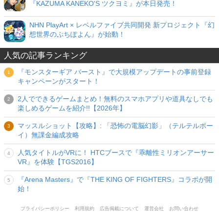
『KAZUMA KANEKO'S ツクヨミ』が本日発売！
NHN PlayArt × レベルファイブ共同開発 新プロジェクト『幻
想世界のぷちぽよん』が始動！
人気の記事ランキング
『モンスターギア バースト』で大規模アップデートの事前登録
キャンペーンがスタート！
2人でできるゲームまとめ！無料のスマホアプリや道具なしでも
楽しめるゲームを紹介!!【2026年】
マッスルショット【攻略】: 「恐怖の電脳幻影」（テルテルボー
イ）無課金編成攻略
人気タイトルがVRに！ HTCブースで『乖離性ミリオンアーサー
VR』を体験【TGS2016】
『Arena Masters』で『THE KING OF FIGHTERS』コラボが開
始！
プライバシーポリシー
利用規約
広告掲載について
運営会社
お問い合わせ