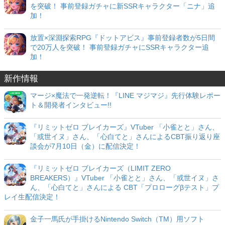
を突破！ 事前登録ガチャに新SSRキャラクター「ニナ」追
加！
放置×深淵探索RPG『ドットアビス』事前登録者数が5日間
で20万人を突破！ 事前登録ガチャにSSRキャラクター追
加！
新作情報
マージ×魔法で一発逆転！『LINE マジマジ』先行体験レポー
ト＆開発者インタビュー!!
『リミットゼロ ブレイカーズ』VTuber 「小雀とと」さん、
「或世イヌ」さん、「心白てと」さんによるCBT振り返り座
談会が7月10日（金）に配信決定！
『リミットゼロ ブレイカーズ（LIMIT ZERO
BREAKERS）』VTuber 「小雀とと」さん、「或世イヌ」さ
ん、「心白てと」さんによる CBT「プロローグβテスト」プ
レイ生配信決定！
金子一馬氏が手掛けるNintendo Switch（TM）用ソフト