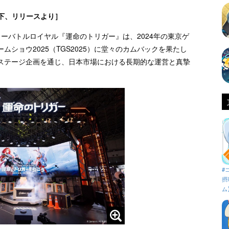
下、リリースより］
異能ヒーローバトルロイヤル『運命のトリガー』は、2024年の東京ゲ
ショウ2025（TGS2025）に堂々のカムバックを果たし
ステージ企画を通じ、日本市場における長期的な運営と真摯
#
摂
ム