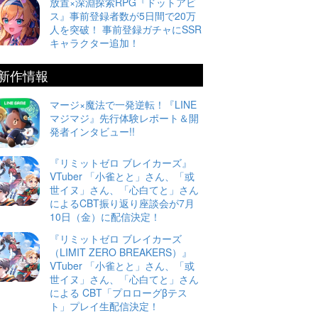
放置×深淵探索RPG『ドットアビ
ス』事前登録者数が5日間で20万
人を突破！ 事前登録ガチャにSSR
キャラクター追加！
新作情報
マージ×魔法で一発逆転！『LINE
マジマジ』先行体験レポート＆開
発者インタビュー!!
『リミットゼロ ブレイカーズ』
VTuber 「小雀とと」さん、「或
世イヌ」さん、「心白てと」さん
によるCBT振り返り座談会が7月
10日（金）に配信決定！
『リミットゼロ ブレイカーズ
（LIMIT ZERO BREAKERS）』
VTuber 「小雀とと」さん、「或
世イヌ」さん、「心白てと」さん
による CBT「プロローグβテス
ト」プレイ生配信決定！