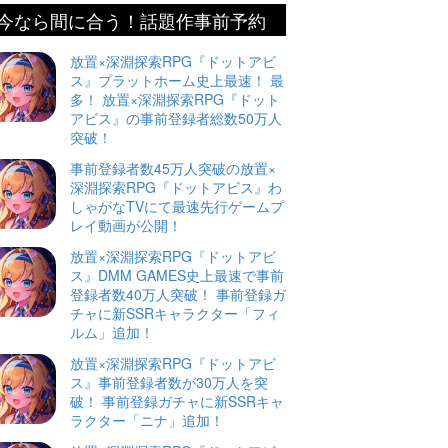
今なら間に合う！話題作事前予約
放置×深淵探索RPG『ドットアビ
ス』プラットホーム史上最速！ 最
多！ 放置×深淵探索RPG『ドット
アビス』の事前登録者総数50万人
突破！
事前登録者数45万人突破の放置×
深淵探索RPG『ドットアビス』わ
しゃがなTVにて最速先行ゲームプ
レイ動画が公開！
放置×深淵探索RPG『ドットアビ
ス』DMM GAMES史上最速で事前
登録者数40万人突破！ 事前登録ガ
チャに新SSRキャラクター「フィ
ルム」追加！
放置×深淵探索RPG『ドットアビ
ス』事前登録者数が30万人を突
破！ 事前登録ガチャに新SSRキャ
ラクター「ニナ」追加！