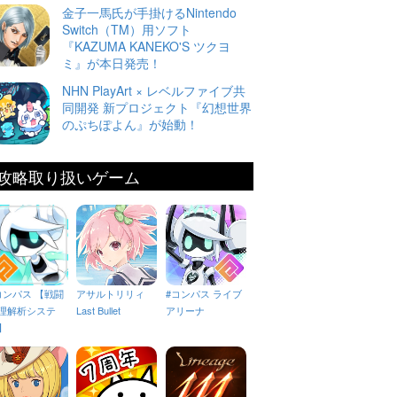
金子一馬氏が手掛けるNintendo
Switch（TM）用ソフト
『KAZUMA KANEKO'S ツクヨ
ミ』が本日発売！
NHN PlayArt × レベルファイブ共
同開発 新プロジェクト『幻想世界
のぷちぽよん』が始動！
攻略取り扱いゲーム
コンパス 【戦闘
アサルトリリィ
#コンパス ライブ
理解析システ
Last Bullet
アリーナ
】