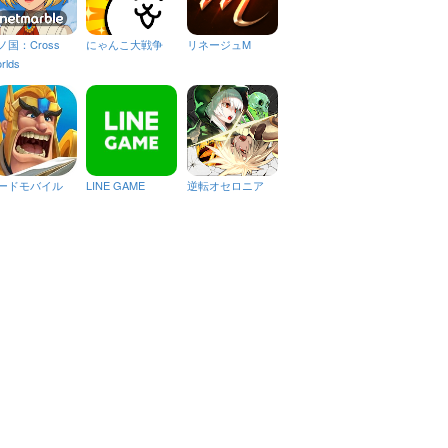
ノ国：Cross
にゃんこ大戦争
リネージュM
rlds
ードモバイル
LINE GAME
逆転オセロニア