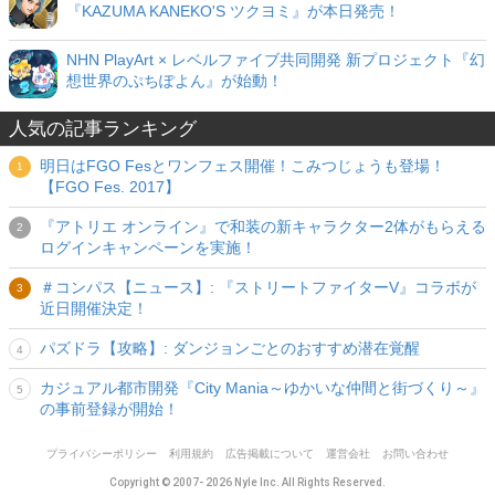
『KAZUMA KANEKO'S ツクヨミ』が本日発売！
NHN PlayArt × レベルファイブ共同開発 新プロジェクト『幻
想世界のぷちぽよん』が始動！
人気の記事ランキング
明日はFGO Fesとワンフェス開催！こみつじょうも登場！
【FGO Fes. 2017】
『アトリエ オンライン』で和装の新キャラクター2体がもらえる
ログインキャンペーンを実施！
＃コンパス【ニュース】: 『ストリートファイターV』コラボが
近日開催決定！
パズドラ【攻略】: ダンジョンごとのおすすめ潜在覚醒
カジュアル都市開発『City Mania～ゆかいな仲間と街づくり～』
の事前登録が開始！
プライバシーポリシー
利用規約
広告掲載について
運営会社
お問い合わせ
Copyright © 2007- 2026 Nyle Inc. All Rights Reserved.