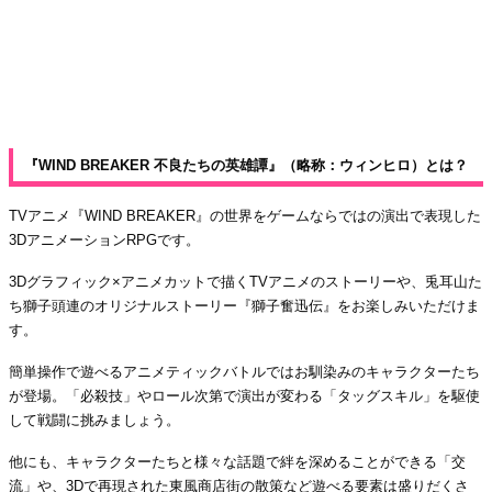
『WIND BREAKER 不良たちの英雄譚』（略称：ウィンヒロ）とは？
TVアニメ『WIND BREAKER』の世界をゲームならではの演出で表現した
3DアニメーションRPGです。
3Dグラフィック×アニメカットで描くTVアニメのストーリーや、兎耳山た
ち獅子頭連のオリジナルストーリー『獅子奮迅伝』をお楽しみいただけま
す。
簡単操作で遊べるアニメティックバトルではお馴染みのキャラクターたち
が登場。「必殺技」やロール次第で演出が変わる「タッグスキル」を駆使
して戦闘に挑みましょう。
他にも、キャラクターたちと様々な話題で絆を深めることができる「交
流」や、3Dで再現された東風商店街の散策など遊べる要素は盛りだくさ