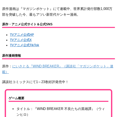
原作漫画は『マガジンポケット』にて連載中、世界累計発行部数1,000万
部を突破した今、最もアツい新世代ヤンキー漫画。
原作・アニメ公式サイト＆公式SNS
TVアニメ公式HP
TVアニメ公式X
TVアニメ公式TikTok
原作漫画情報
原作：
にいさとる『WIND BREAKER』（講談社「マガジンポケット」連
載）
講談社コミックスにて1～23巻好評発売中！
ゲーム概要
タイトル：『WIND BREAKER 不良たちの英雄譚』（ウィ
ンヒロ）