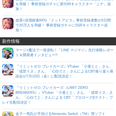
を突破！ 事前登録ガチャに新SSRキャラクター「ニナ」追
加！
放置×深淵探索RPG『ドットアビス』事前登録者数が5日間
で20万人を突破！ 事前登録ガチャにSSRキャラクター追
加！
新作情報
マージ×魔法で一発逆転！『LINE マジマジ』先行体験レポー
ト＆開発者インタビュー!!
『リミットゼロ ブレイカーズ』VTuber 「小雀とと」さん、
「或世イヌ」さん、「心白てと」さんによるCBT振り返り座
談会が7月10日（金）に配信決定！
『リミットゼロ ブレイカーズ（LIMIT ZERO
BREAKERS）』VTuber 「小雀とと」さん、「或世イヌ」さ
ん、「心白てと」さんによる CBT「プロローグβテスト」プ
レイ生配信決定！
金子一馬氏が手掛けるNintendo Switch（TM）用ソフト