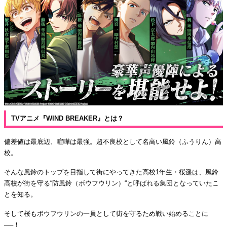
TVアニメ『WIND BREAKER』とは？
偏差値は最底辺、喧嘩は最強。超不良校として名高い風鈴（ふうりん）高
校。
そんな風鈴のトップを目指して街にやってきた高校1年生・桜遥は、風鈴
高校が街を守る“防風鈴（ボウフウリン）“と呼ばれる集団となっていたこ
とを知る。
そして桜もボウフウリンの一員として街を守るため戦い始めることに
──！