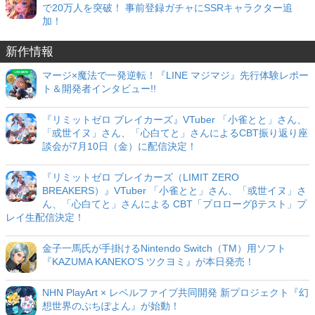
で20万人を突破！ 事前登録ガチャにSSRキャラクター追
加！
新作情報
マージ×魔法で一発逆転！『LINE マジマジ』先行体験レポー
ト＆開発者インタビュー!!
『リミットゼロ ブレイカーズ』VTuber 「小雀とと」さん、
「或世イヌ」さん、「心白てと」さんによるCBT振り返り座
談会が7月10日（金）に配信決定！
『リミットゼロ ブレイカーズ（LIMIT ZERO
BREAKERS）』VTuber 「小雀とと」さん、「或世イヌ」さ
ん、「心白てと」さんによる CBT「プロローグβテスト」プ
レイ生配信決定！
金子一馬氏が手掛けるNintendo Switch（TM）用ソフト
『KAZUMA KANEKO'S ツクヨミ』が本日発売！
NHN PlayArt × レベルファイブ共同開発 新プロジェクト『幻
想世界のぷちぽよん』が始動！