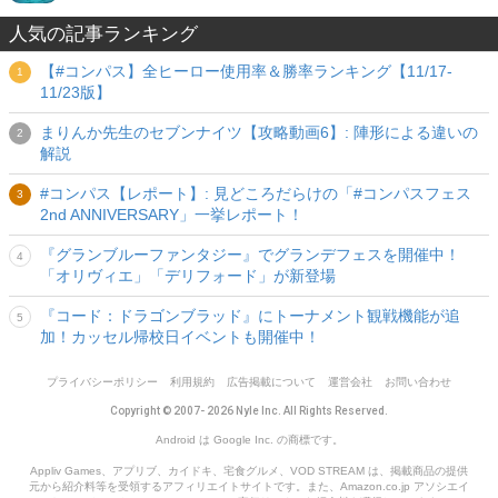
人気の記事ランキング
【#コンパス】全ヒーロー使用率＆勝率ランキング【11/17-
11/23版】
まりんか先生のセブンナイツ【攻略動画6】: 陣形による違いの
解説
#コンパス【レポート】: 見どころだらけの「#コンパスフェス
2nd ANNIVERSARY」一挙レポート！
『グランブルーファンタジー』でグランデフェスを開催中！
「オリヴィエ」「デリフォード」が新登場
『コード：ドラゴンブラッド』にトーナメント観戦機能が追
加！カッセル帰校日イベントも開催中！
プライバシーポリシー
利用規約
広告掲載について
運営会社
お問い合わせ
Copyright © 2007- 2026 Nyle Inc. All Rights Reserved.
Android は Google Inc. の商標です。
Appliv Games、アプリブ、カイドキ、宅食グルメ、VOD STREAM は、掲載商品の提供
元から紹介料等を受領するアフィリエイトサイトです。また、Amazon.co.jp アソシエイ