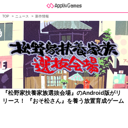
TOP
ニュース
新作情報
『松野家扶養家族選抜会場』のAndroid版がリ
リース！ 『おそ松さん』を養う放置育成ゲーム