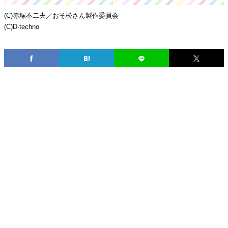
(C)赤塚不二夫／おそ松さん製作委員会
(C)D-techno