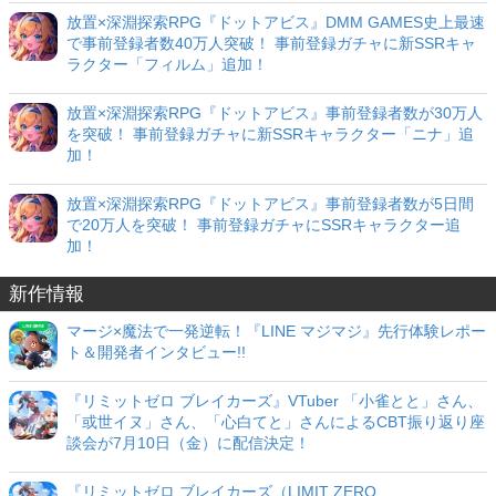
放置×深淵探索RPG『ドットアビス』DMM GAMES史上最速
で事前登録者数40万人突破！ 事前登録ガチャに新SSRキャ
ラクター「フィルム」追加！
放置×深淵探索RPG『ドットアビス』事前登録者数が30万人
を突破！ 事前登録ガチャに新SSRキャラクター「ニナ」追
加！
放置×深淵探索RPG『ドットアビス』事前登録者数が5日間
で20万人を突破！ 事前登録ガチャにSSRキャラクター追
加！
新作情報
マージ×魔法で一発逆転！『LINE マジマジ』先行体験レポー
ト＆開発者インタビュー!!
『リミットゼロ ブレイカーズ』VTuber 「小雀とと」さん、
「或世イヌ」さん、「心白てと」さんによるCBT振り返り座
談会が7月10日（金）に配信決定！
『リミットゼロ ブレイカーズ（LIMIT ZERO