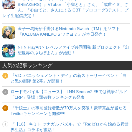
BREAKERS）』VTuber 「小雀とと」さん、「或世イヌ」さ
ん、「心白てと」さんによる CBT「プロローグβテスト」プ
レイ生配信決定！
金子一馬氏が手掛けるNintendo Switch（TM）用ソフト
『KAZUMA KANEKO'S ツクヨミ』が本日発売！
NHN PlayArt × レベルファイブ共同開発 新プロジェクト『幻
想世界のぷちぽよん』が始動！
人気の記事ランキング
『V.D. バニッシュメント・デイ』の新ストーリーイベント「白
と黒の部隊 第2幕」が開幕！
ロードモバイル【ニュース】: LNN Season2 #5では戦争ギルド
「1RP」登場！撃破数ランキングも発表
『千銃士』の事前登録者数が70万人を突破！豪華賞品が当たる
Twitterキャンペーンも開催中!!
『【18】 キミト ツナガル パズル』で『Re:ゼロから始める異世
界生活』コラボが復活！