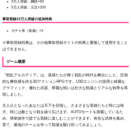
3万人突破：鋼鉄×40
5万人突破：元宝×200
事前登録10万人突破の追加特典
ガチャ券（装備）×3
※事前登録特典は、その他事前登録サイトの特典と重複して使用すること
はできません。
ゲーム概要
『戦乱アルカディア』は、英雄たちが輝く戦乱の時代を舞台にした、圧倒
的な爽快感を誇る3DアクションRPGです。U3Dエンジンの採用と綺麗な
グラフィック、優れた武器、華麗な戦いは壮大な戦場とリアルな戦争を再
現しました。
主人公となったあなたは天下を目指し、さまざまな英雄たちと時には味
方、時には敵となり戦を繰り広げます。AUTOモードを搭載しているた
め、簡単操作で誰でも気軽に楽しむことができます。有名な武将を集め、
育て、最強のチームを作って戦場を駆け回ってみましょう。