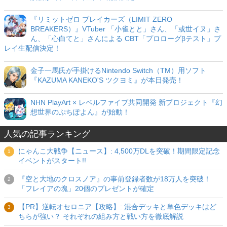
『リミットゼロ ブレイカーズ（LIMIT ZERO
BREAKERS）』VTuber 「小雀とと」さん、「或世イヌ」さ
ん、「心白てと」さんによる CBT「プロローグβテスト」プ
レイ生配信決定！
金子一馬氏が手掛けるNintendo Switch（TM）用ソフト
『KAZUMA KANEKO'S ツクヨミ』が本日発売！
NHN PlayArt × レベルファイブ共同開発 新プロジェクト『幻
想世界のぷちぽよん』が始動！
人気の記事ランキング
にゃんこ大戦争【ニュース】: 4,500万DLを突破！期間限定記念
イベントがスタート!!
『空と大地のクロスノア』の事前登録者数が18万人を突破！
「フレイアの塊」20個のプレゼントが確定
【PR】逆転オセロニア【攻略】: 混合デッキと単色デッキはど
ちらが強い？ それぞれの組み方と戦い方を徹底解説