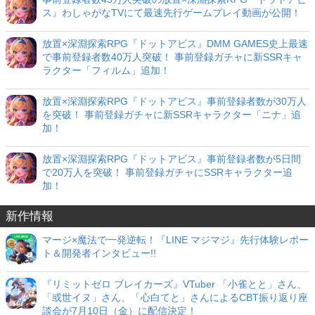
ス』わしゃがなTVにて最速先行ゲームプレイ動画が公開！
放置×深淵探索RPG『ドットアビス』DMM GAMES史上最速
で事前登録者数40万人突破！ 事前登録ガチャに新SSRキャ
ラクター「フィルム」追加！
放置×深淵探索RPG『ドットアビス』事前登録者数が30万人
を突破！ 事前登録ガチャに新SSRキャラクター「ニナ」追
加！
放置×深淵探索RPG『ドットアビス』事前登録者数が5日間
で20万人を突破！ 事前登録ガチャにSSRキャラクター追
加！
新作情報
マージ×魔法で一発逆転！『LINE マジマジ』先行体験レポー
ト＆開発者インタビュー!!
『リミットゼロ ブレイカーズ』VTuber 「小雀とと」さん、
「或世イヌ」さん、「心白てと」さんによるCBT振り返り座
談会が7月10日（金）に配信決定！