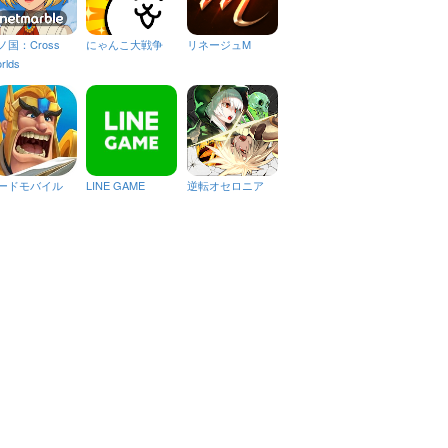
ノ国：Cross
にゃんこ大戦争
リネージュM
rlds
ードモバイル
LINE GAME
逆転オセロニア