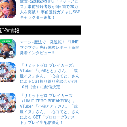
放置×深淵探索RPG『ドットアビ
ス』事前登録者数が5日間で20万
人を突破！ 事前登録ガチャにSSR
キャラクター追加！
新作情報
マージ×魔法で一発逆転！『LINE
マジマジ』先行体験レポート＆開
発者インタビュー!!
『リミットゼロ ブレイカーズ』
VTuber 「小雀とと」さん、「或
世イヌ」さん、「心白てと」さん
によるCBT振り返り座談会が7月
10日（金）に配信決定！
『リミットゼロ ブレイカーズ
（LIMIT ZERO BREAKERS）』
VTuber 「小雀とと」さん、「或
世イヌ」さん、「心白てと」さん
による CBT「プロローグβテス
ト」プレイ生配信決定！