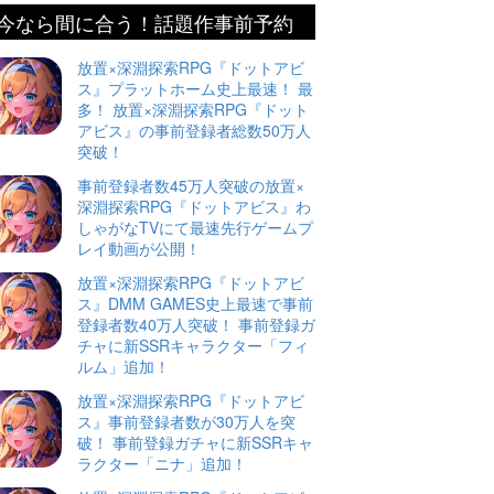
今なら間に合う！話題作事前予約
放置×深淵探索RPG『ドットアビ
ス』プラットホーム史上最速！ 最
多！ 放置×深淵探索RPG『ドット
アビス』の事前登録者総数50万人
突破！
事前登録者数45万人突破の放置×
深淵探索RPG『ドットアビス』わ
しゃがなTVにて最速先行ゲームプ
レイ動画が公開！
放置×深淵探索RPG『ドットアビ
ス』DMM GAMES史上最速で事前
登録者数40万人突破！ 事前登録ガ
チャに新SSRキャラクター「フィ
ルム」追加！
放置×深淵探索RPG『ドットアビ
ス』事前登録者数が30万人を突
破！ 事前登録ガチャに新SSRキャ
ラクター「ニナ」追加！