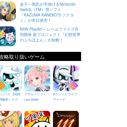
金子一馬氏が手掛けるNintendo
Switch（TM）用ソフト
『KAZUMA KANEKO'S ツクヨ
ミ』が本日発売！
NHN PlayArt × レベルファイブ共
同開発 新プロジェクト『幻想世界
のぷちぽよん』が始動！
攻略取り扱いゲーム
コンパス 【戦闘
アサルトリリィ
#コンパス ライブ
理解析システ
Last Bullet
アリーナ
】