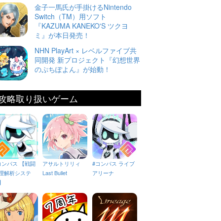
金子一馬氏が手掛けるNintendo
Switch（TM）用ソフト
『KAZUMA KANEKO'S ツクヨ
ミ』が本日発売！
NHN PlayArt × レベルファイブ共
同開発 新プロジェクト『幻想世界
のぷちぽよん』が始動！
攻略取り扱いゲーム
コンパス 【戦闘
アサルトリリィ
#コンパス ライブ
理解析システ
Last Bullet
アリーナ
】