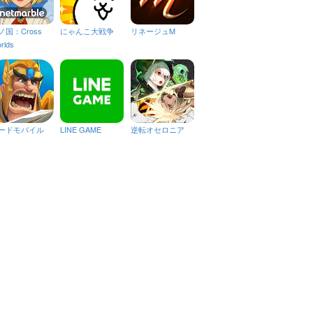
ノ国：Cross
にゃんこ大戦争
リネージュM
rlds
ードモバイル
LINE GAME
逆転オセロニア