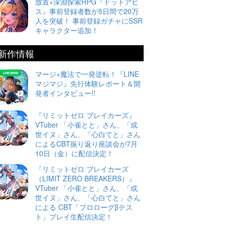
放置×深淵探索RPG『ドットアビ
ス』事前登録者数が5日間で20万
人を突破！ 事前登録ガチャにSSR
キャラクター追加！
新作情報
マージ×魔法で一発逆転！『LINE
マジマジ』先行体験レポート＆開
発者インタビュー!!
『リミットゼロ ブレイカーズ』
VTuber 「小雀とと」さん、「或
世イヌ」さん、「心白てと」さん
によるCBT振り返り座談会が7月
10日（金）に配信決定！
『リミットゼロ ブレイカーズ
（LIMIT ZERO BREAKERS）』
VTuber 「小雀とと」さん、「或
世イヌ」さん、「心白てと」さん
による CBT「プロローグβテス
ト」プレイ生配信決定！