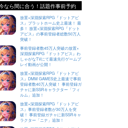
今なら間に合う！話題作事前予約
放置×深淵探索RPG『ドットアビ
ス』プラットホーム史上最速！ 最
多！ 放置×深淵探索RPG『ドット
アビス』の事前登録者総数50万人
突破！
事前登録者数45万人突破の放置×
深淵探索RPG『ドットアビス』わ
しゃがなTVにて最速先行ゲームプ
レイ動画が公開！
放置×深淵探索RPG『ドットアビ
ス』DMM GAMES史上最速で事前
登録者数40万人突破！ 事前登録ガ
チャに新SSRキャラクター「フィ
ルム」追加！
放置×深淵探索RPG『ドットアビ
ス』事前登録者数が30万人を突
破！ 事前登録ガチャに新SSRキャ
ラクター「ニナ」追加！