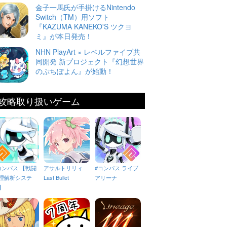
金子一馬氏が手掛けるNintendo
Switch（TM）用ソフト
『KAZUMA KANEKO'S ツクヨ
ミ』が本日発売！
NHN PlayArt × レベルファイブ共
同開発 新プロジェクト『幻想世界
のぷちぽよん』が始動！
攻略取り扱いゲーム
コンパス 【戦闘
アサルトリリィ
#コンパス ライブ
理解析システ
Last Bullet
アリーナ
】