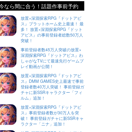
今なら間に合う！話題作事前予約
放置×深淵探索RPG『ドットアビ
ス』プラットホーム史上最速！ 最
多！ 放置×深淵探索RPG『ドット
アビス』の事前登録者総数50万人
突破！
事前登録者数45万人突破の放置×
深淵探索RPG『ドットアビス』わ
しゃがなTVにて最速先行ゲームプ
レイ動画が公開！
放置×深淵探索RPG『ドットアビ
ス』DMM GAMES史上最速で事前
登録者数40万人突破！ 事前登録ガ
チャに新SSRキャラクター「フィ
ルム」追加！
放置×深淵探索RPG『ドットアビ
ス』事前登録者数が30万人を突
破！ 事前登録ガチャに新SSRキャ
ラクター「ニナ」追加！