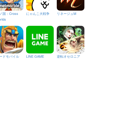
ノ国：Cross
にゃんこ大戦争
リネージュM
rlds
ードモバイル
LINE GAME
逆転オセロニア