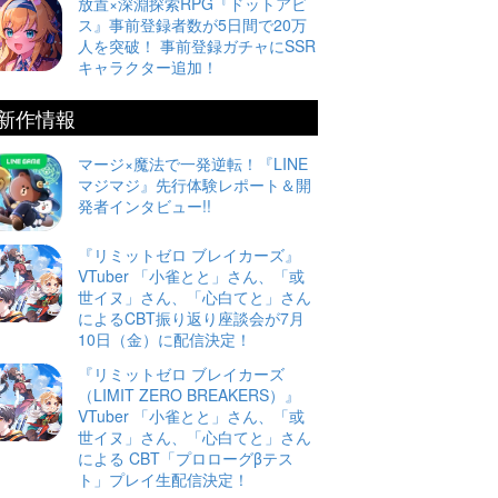
放置×深淵探索RPG『ドットアビ
ス』事前登録者数が5日間で20万
人を突破！ 事前登録ガチャにSSR
キャラクター追加！
新作情報
マージ×魔法で一発逆転！『LINE
マジマジ』先行体験レポート＆開
発者インタビュー!!
『リミットゼロ ブレイカーズ』
VTuber 「小雀とと」さん、「或
世イヌ」さん、「心白てと」さん
によるCBT振り返り座談会が7月
10日（金）に配信決定！
『リミットゼロ ブレイカーズ
（LIMIT ZERO BREAKERS）』
VTuber 「小雀とと」さん、「或
世イヌ」さん、「心白てと」さん
による CBT「プロローグβテス
ト」プレイ生配信決定！