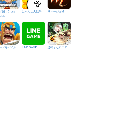
ノ国：Cross
にゃんこ大戦争
リネージュM
rlds
ードモバイル
LINE GAME
逆転オセロニア