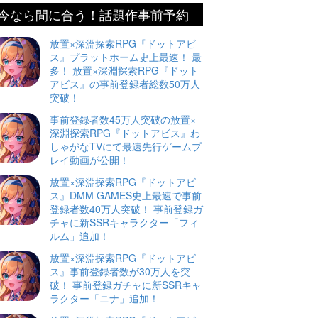
今なら間に合う！話題作事前予約
放置×深淵探索RPG『ドットアビ
ス』プラットホーム史上最速！ 最
多！ 放置×深淵探索RPG『ドット
アビス』の事前登録者総数50万人
突破！
事前登録者数45万人突破の放置×
深淵探索RPG『ドットアビス』わ
しゃがなTVにて最速先行ゲームプ
レイ動画が公開！
放置×深淵探索RPG『ドットアビ
ス』DMM GAMES史上最速で事前
登録者数40万人突破！ 事前登録ガ
チャに新SSRキャラクター「フィ
ルム」追加！
放置×深淵探索RPG『ドットアビ
ス』事前登録者数が30万人を突
破！ 事前登録ガチャに新SSRキャ
ラクター「ニナ」追加！