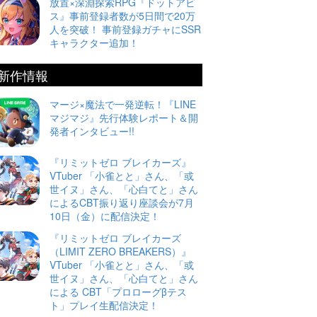
放置×深淵探索RPG『ドットアビ
ス』事前登録者数が5日間で20万
人を突破！ 事前登録ガチャにSSR
キャラクター追加！
新作情報
マージ×魔法で一発逆転！『LINE
マジマジ』先行体験レポート＆開
発者インタビュー!!
『リミットゼロ ブレイカーズ』
VTuber 「小雀とと」さん、「或
世イヌ」さん、「心白てと」さん
によるCBT振り返り座談会が7月
10日（金）に配信決定！
『リミットゼロ ブレイカーズ
（LIMIT ZERO BREAKERS）』
VTuber 「小雀とと」さん、「或
世イヌ」さん、「心白てと」さん
による CBT「プロローグβテス
ト」プレイ生配信決定！