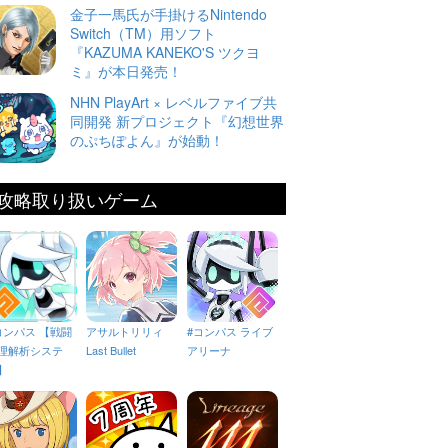
金子一馬氏が手掛けるNintendo
Switch（TM）用ソフト
『KAZUMA KANEKO'S ツクヨ
ミ』が本日発売！
NHN PlayArt × レベルファイブ共
同開発 新プロジェクト『幻想世界
のぷちぽよん』が始動！
攻略取り扱いゲーム
コンパス 【戦闘
アサルトリリィ
#コンパス ライブ
理解析システ
Last Bullet
アリーナ
】