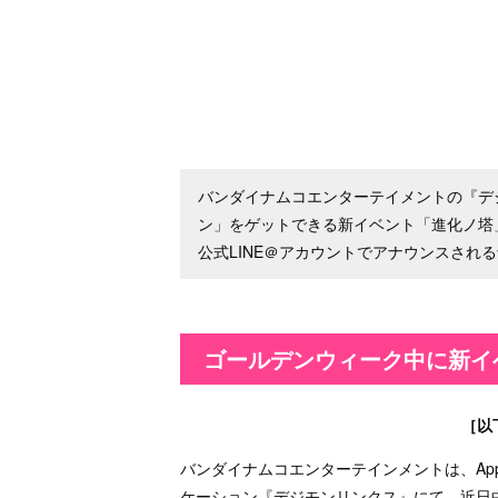
バンダイナムコエンターテイメントの『デ
ン」をゲットできる新イベント「進化ノ塔」が
公式LINE＠アカウントでアナウンスされ
ゴールデンウィーク中に新イ
［以
バンダイナムコエンターテインメントは、App St
ケーション『デジモンリンクス』にて、近日