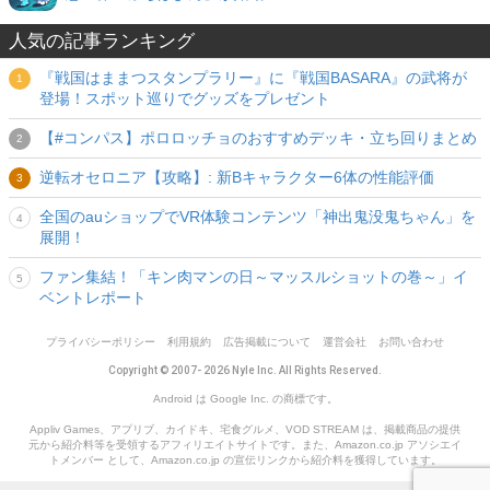
人気の記事ランキング
『戦国はままつスタンプラリー』に『戦国BASARA』の武将が
登場！スポット巡りでグッズをプレゼント
【#コンパス】ポロロッチョのおすすめデッキ・立ち回りまとめ
逆転オセロニア【攻略】: 新Bキャラクター6体の性能評価
全国のauショップでVR体験コンテンツ「神出鬼没鬼ちゃん」を
展開！
ファン集結！「キン肉マンの日～マッスルショットの巻～」イ
ベントレポート
プライバシーポリシー
利用規約
広告掲載について
運営会社
お問い合わせ
Copyright © 2007- 2026 Nyle Inc. All Rights Reserved.
Android は Google Inc. の商標です。
Appliv Games、アプリブ、カイドキ、宅食グルメ、VOD STREAM は、掲載商品の提供
元から紹介料等を受領するアフィリエイトサイトです。また、Amazon.co.jp アソシエイ
トメンバー として、Amazon.co.jp の宣伝リンクから紹介料を獲得しています。