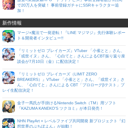
で20万人を突破！ 事前登録ガチャにSSRキャラクター追
加！
新作情報
マージ×魔法で一発逆転！『LINE マジマジ』先行体験レポー
ト＆開発者インタビュー!!
『リミットゼロ ブレイカーズ』VTuber 「小雀とと」さん、
「或世イヌ」さん、「心白てと」さんによるCBT振り返り座
談会が7月10日（金）に配信決定！
『リミットゼロ ブレイカーズ（LIMIT ZERO
BREAKERS）』VTuber 「小雀とと」さん、「或世イヌ」さ
ん、「心白てと」さんによる CBT「プロローグβテスト」プ
レイ生配信決定！
金子一馬氏が手掛けるNintendo Switch（TM）用ソフト
『KAZUMA KANEKO'S ツクヨミ』が本日発売！
NHN PlayArt × レベルファイブ共同開発 新プロジェクト『幻
想世界のぷちぽよん』が始動！