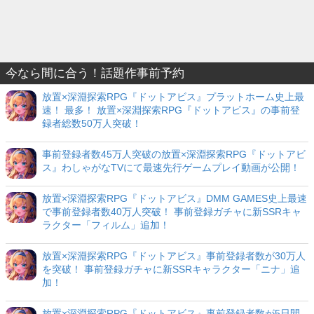
今なら間に合う！話題作事前予約
放置×深淵探索RPG『ドットアビス』プラットホーム史上最
速！ 最多！ 放置×深淵探索RPG『ドットアビス』の事前登
録者総数50万人突破！
事前登録者数45万人突破の放置×深淵探索RPG『ドットアビ
ス』わしゃがなTVにて最速先行ゲームプレイ動画が公開！
放置×深淵探索RPG『ドットアビス』DMM GAMES史上最速
で事前登録者数40万人突破！ 事前登録ガチャに新SSRキャ
ラクター「フィルム」追加！
放置×深淵探索RPG『ドットアビス』事前登録者数が30万人
を突破！ 事前登録ガチャに新SSRキャラクター「ニナ」追
加！
放置×深淵探索RPG『ドットアビス』事前登録者数が5日間