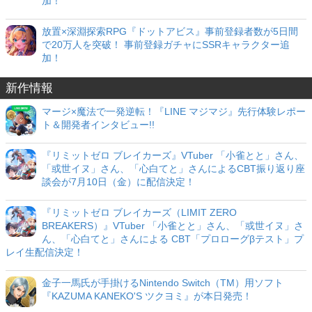
加！
放置×深淵探索RPG『ドットアビス』事前登録者数が5日間
で20万人を突破！ 事前登録ガチャにSSRキャラクター追
加！
新作情報
マージ×魔法で一発逆転！『LINE マジマジ』先行体験レポー
ト＆開発者インタビュー!!
『リミットゼロ ブレイカーズ』VTuber 「小雀とと」さん、
「或世イヌ」さん、「心白てと」さんによるCBT振り返り座
談会が7月10日（金）に配信決定！
『リミットゼロ ブレイカーズ（LIMIT ZERO
BREAKERS）』VTuber 「小雀とと」さん、「或世イヌ」さ
ん、「心白てと」さんによる CBT「プロローグβテスト」プ
レイ生配信決定！
金子一馬氏が手掛けるNintendo Switch（TM）用ソフト
『KAZUMA KANEKO'S ツクヨミ』が本日発売！