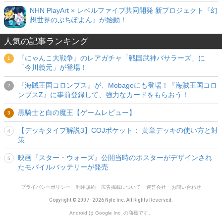
NHN PlayArt × レベルファイブ共同開発 新プロジェクト『幻
想世界のぷちぽよん』が始動！
人気の記事ランキング
『にゃんこ大戦争』のレアガチャ「戦国武神バサラーズ」に
「今川義元」が登場！
『海賊王国コロンブス』が、Mobageにも登場！『海賊王国コロ
ンブスZ』に事前登録して、強力なカードをもらおう！
黒騎士と白の魔王【ゲームレビュー】
【デッキタイプ解説3】COJポケット： 黄単デッキの使い方と対
策
映画『スター・ウォーズ』公開当時のポスターがデザインされ
たモバイルバッテリーが発売
プライバシーポリシー
利用規約
広告掲載について
運営会社
お問い合わせ
Copyright © 2007- 2026 Nyle Inc. All Rights Reserved.
Android は Google Inc. の商標です。