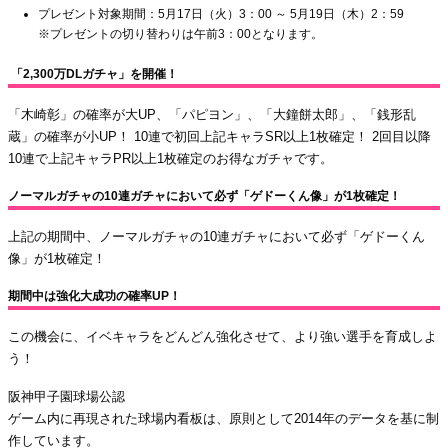
プレゼント対象期間：5月17日（火）3：00 ～ 5月19日（木）2：59
※プレゼントの切り替わりは午前3：00となります。
「2,300万DLガチャ」を開催！
「木崎彰」の確率が大UP、「パピヨン」、「大鐘餅太郎」、「銭形乱
蔵」の確率が小UP！ 10連で初回上記キャラSR以上1枚確定！ 2回目以降
10連で上記キャラPR以上1枚確定のお得なガチャです。
ノーマルガチャの10連ガチャにおいて必ず「ゲドーくん像」が1枚確定！
上記の期間中、ノーマルガチャの10連ガチャにおいて必ず「ゲドーくん
像」が1枚確定！
期間中は強化大成功の確率UP！
この機会に、イベキャラをどんどん強化させて、より強い選手を育成しよ
う！
阪神甲子園球場公認
ゲーム内に再現された球場内看板は、原則として2014年のデータを基に制
作しています。