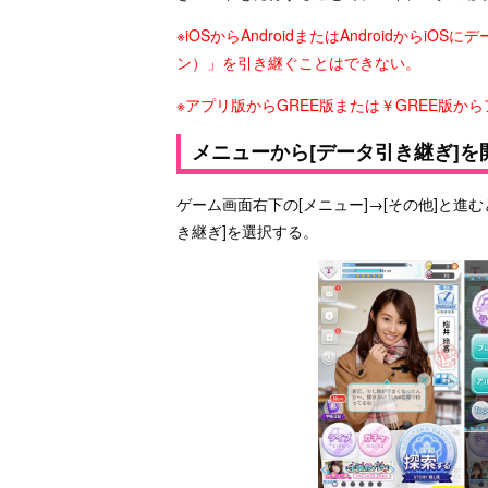
※iOSからAndroidまたはAndroidから
ン）」を引き継ぐことはできない。
※アプリ版からGREE版または￥GREE版
メニューから[データ引き継ぎ]を
ゲーム画面右下の[メニュー]→[その他]と進
き継ぎ]を選択する。