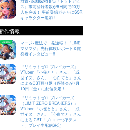
放置×深淵探索RPG『ドットアビ
ス』事前登録者数が5日間で20万
人を突破！ 事前登録ガチャにSSR
キャラクター追加！
新作情報
マージ×魔法で一発逆転！『LINE
マジマジ』先行体験レポート＆開
発者インタビュー!!
『リミットゼロ ブレイカーズ』
VTuber 「小雀とと」さん、「或
世イヌ」さん、「心白てと」さん
によるCBT振り返り座談会が7月
10日（金）に配信決定！
『リミットゼロ ブレイカーズ
（LIMIT ZERO BREAKERS）』
VTuber 「小雀とと」さん、「或
世イヌ」さん、「心白てと」さん
による CBT「プロローグβテス
ト」プレイ生配信決定！