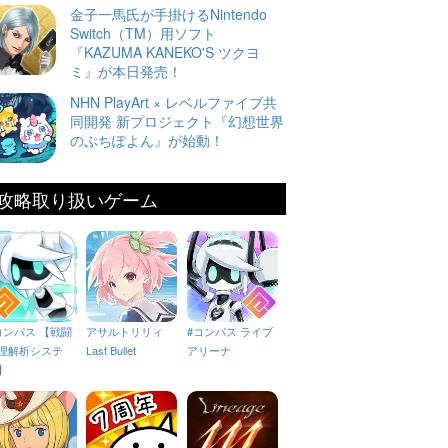
金子一馬氏が手掛けるNintendo
Switch（TM）用ソフト
『KAZUMA KANEKO'S ツクヨ
ミ』が本日発売！
NHN PlayArt × レベルファイブ共
同開発 新プロジェクト『幻想世界
のぷちぽよん』が始動！
攻略取り扱いゲーム
コンパス 【戦闘
アサルトリリィ
#コンパス ライブ
理解析システ
Last Bullet
アリーナ
】