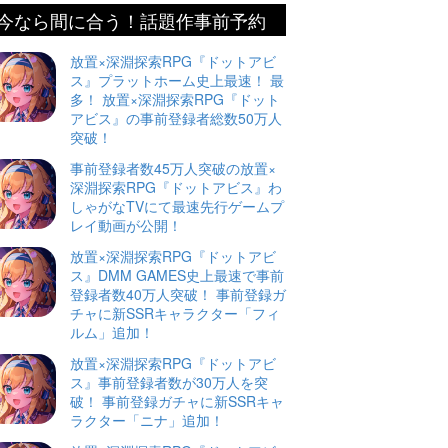
今なら間に合う！話題作事前予約
放置×深淵探索RPG『ドットアビ
ス』プラットホーム史上最速！ 最
多！ 放置×深淵探索RPG『ドット
アビス』の事前登録者総数50万人
突破！
事前登録者数45万人突破の放置×
深淵探索RPG『ドットアビス』わ
しゃがなTVにて最速先行ゲームプ
レイ動画が公開！
放置×深淵探索RPG『ドットアビ
ス』DMM GAMES史上最速で事前
登録者数40万人突破！ 事前登録ガ
チャに新SSRキャラクター「フィ
ルム」追加！
放置×深淵探索RPG『ドットアビ
ス』事前登録者数が30万人を突
破！ 事前登録ガチャに新SSRキャ
ラクター「ニナ」追加！