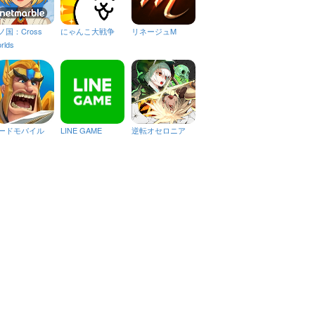
ノ国：Cross
にゃんこ大戦争
リネージュM
rlds
ードモバイル
LINE GAME
逆転オセロニア