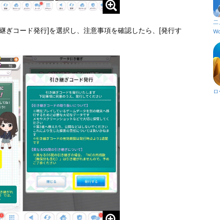
二
継ぎコード発行]を選択し、注意事項を確認したら、[発行す
Wo
ロ