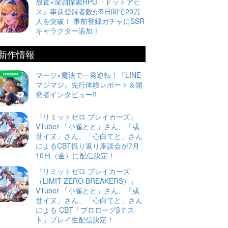
放置×深淵探索RPG『ドットアビ
ス』事前登録者数が5日間で20万
人を突破！ 事前登録ガチャにSSR
キャラクター追加！
新作情報
マージ×魔法で一発逆転！『LINE
マジマジ』先行体験レポート＆開
発者インタビュー!!
『リミットゼロ ブレイカーズ』
VTuber 「小雀とと」さん、「或
世イヌ」さん、「心白てと」さん
によるCBT振り返り座談会が7月
10日（金）に配信決定！
『リミットゼロ ブレイカーズ
（LIMIT ZERO BREAKERS）』
VTuber 「小雀とと」さん、「或
世イヌ」さん、「心白てと」さん
による CBT「プロローグβテス
ト」プレイ生配信決定！