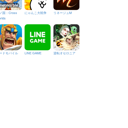
ノ国：Cross
にゃんこ大戦争
リネージュM
rlds
ードモバイル
LINE GAME
逆転オセロニア