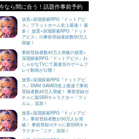
今なら間に合う！話題作事前予約
放置×深淵探索RPG『ドットアビ
ス』プラットホーム史上最速！ 最
多！ 放置×深淵探索RPG『ドット
アビス』の事前登録者総数50万人
突破！
事前登録者数45万人突破の放置×
深淵探索RPG『ドットアビス』わ
しゃがなTVにて最速先行ゲームプ
レイ動画が公開！
放置×深淵探索RPG『ドットアビ
ス』DMM GAMES史上最速で事前
登録者数40万人突破！ 事前登録ガ
チャに新SSRキャラクター「フィ
ルム」追加！
放置×深淵探索RPG『ドットアビ
ス』事前登録者数が30万人を突
破！ 事前登録ガチャに新SSRキャ
ラクター「ニナ」追加！