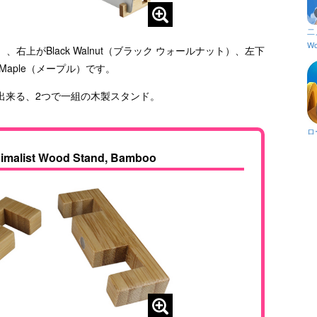
二
Wo
、右上がBlack Walnut（ブラック ウォールナット）、左下
がMaple（メープル）です。
出来る、2つで一組の木製スタンド。
ロ
imalist Wood Stand, Bamboo