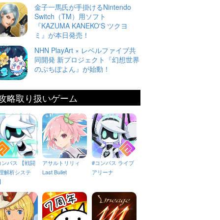
金子一馬氏が手掛けるNintendo
Switch（TM）用ソフト
『KAZUMA KANEKO'S ツクヨ
ミ』が本日発売！
NHN PlayArt × レベルファイブ共
同開発 新プロジェクト『幻想世界
のぷちぽよん』が始動！
攻略取り扱いゲーム
コンパス 【戦闘
アサルトリリィ
#コンパス ライブ
理解析システ
Last Bullet
アリーナ
】