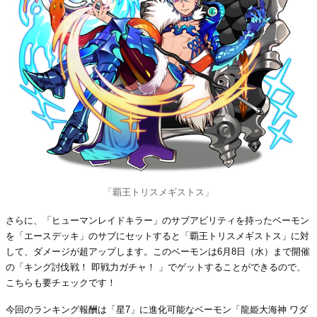
「覇王トリスメギストス」
さらに、「ヒューマンレイドキラー」のサブアビリティを持ったベーモン
を「エースデッキ」のサブにセットすると「覇王トリスメギストス」に対
して、ダメージが超アップします。このベーモンは6月8日（水）まで開催
の「キング討伐戦！ 即戦力ガチャ！ 」でゲットすることができるので、
こちらも要チェックです！
今回のランキング報酬は「星7」に進化可能なベーモン「龍姫大海神 ワダ