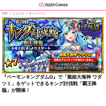
TOP
ニュース
キャンペーン
『ベーモンキングダムΩ』で「龍姫大海神 ワダ
ツミ」をゲットできるキング討伐戦「覇王降
臨」が開催！