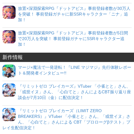
放置×深淵探索RPG『ドットアビス』事前登録者数が30万人
を突破！ 事前登録ガチャに新SSRキャラクター「ニナ」追
加！
放置×深淵探索RPG『ドットアビス』事前登録者数が5日間
で20万人を突破！ 事前登録ガチャにSSRキャラクター追
加！
新作情報
マージ×魔法で一発逆転！『LINE マジマジ』先行体験レポー
ト＆開発者インタビュー!!
『リミットゼロ ブレイカーズ』VTuber 「小雀とと」さん、
「或世イヌ」さん、「心白てと」さんによるCBT振り返り座
談会が7月10日（金）に配信決定！
『リミットゼロ ブレイカーズ（LIMIT ZERO
BREAKERS）』VTuber 「小雀とと」さん、「或世イヌ」さ
ん、「心白てと」さんによる CBT「プロローグβテスト」プ
レイ生配信決定！