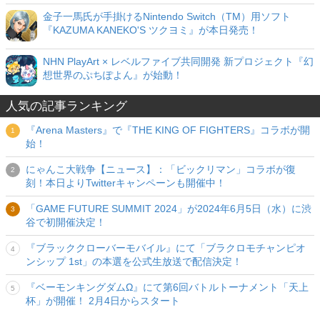
金子一馬氏が手掛けるNintendo Switch（TM）用ソフト
『KAZUMA KANEKO'S ツクヨミ』が本日発売！
NHN PlayArt × レベルファイブ共同開発 新プロジェクト『幻
想世界のぷちぽよん』が始動！
人気の記事ランキング
『Arena Masters』で『THE KING OF FIGHTERS』コラボが開
始！
にゃんこ大戦争【ニュース】：「ビックリマン」コラボが復
刻！本日よりTwitterキャンペーンも開催中！
「GAME FUTURE SUMMIT 2024」が2024年6月5日（水）に渋
谷で初開催決定！
『ブラッククローバーモバイル』にて「ブラクロモチャンピオ
ンシップ 1st」の本選を公式生放送で配信決定！
『ベーモンキングダムΩ』にて第6回バトルトーナメント「天上
杯」が開催！ 2月4日からスタート