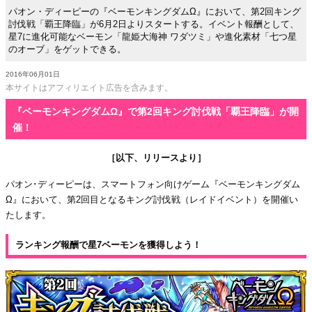
パオン・ディーピーの『ベーモンキングダムΩ』において、第2回キング
討伐戦「覇王降臨」が6月2日よりスタートする。イベント報酬として、
星7に進化可能なベーモン「龍姫大海神 ワダツミ」や進化素材「七つ星
のオーブ」をゲットできる。
2016年06月01日
本サイトはアフィリエイト広告を含みます。
『ベーモンキングダムΩ』で第2回キング討伐戦「覇王降臨」が開
催！
［以下、リリースより］
パオン･ディーピーは、スマートフォン向けゲーム『ベーモンキングダム
Ω』において、第2回目となるキング討伐戦（レイドイベント）を開催い
たします。
ランキング報酬で星7ベーモンを獲得しよう！