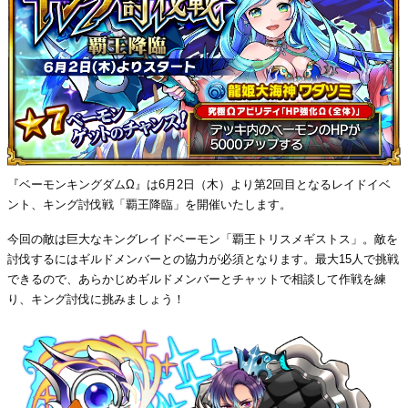
『ベーモンキングダムΩ』は6月2日（木）より第2回目となるレイドイベ
ント、キング討伐戦「覇王降臨」を開催いたします。
今回の敵は巨大なキングレイドベーモン「覇王トリスメギストス」。敵を
討伐するにはギルドメンバーとの協力が必須となります。最大15人で挑戦
できるので、あらかじめギルドメンバーとチャットで相談して作戦を練
り、キング討伐に挑みましょう！