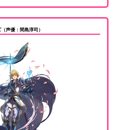
ズ（声優：間島淳司）