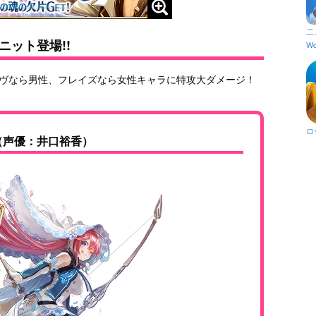
二
ット登場!!
Wo
イヴなら男性、フレイズなら女性キャラに特攻大ダメージ！
ロ
（声優：井口裕香）