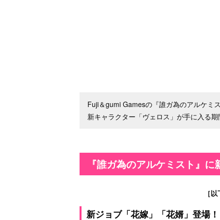
Fuji＆gumi Gamesの『誰ガ為のア
新キャラクター「ヴェロス」が手に入る期
『誰ガ為のアルケミスト』に
［以
新ジョブ「花嫁」「花婿」登場！