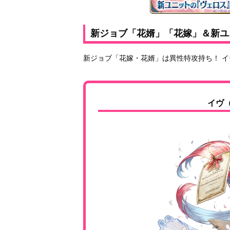
新ジョブ「花婿」「花嫁」＆新ユニ
新ジョブ「花嫁・花婿」は異性特攻持ち！ 
イヴ