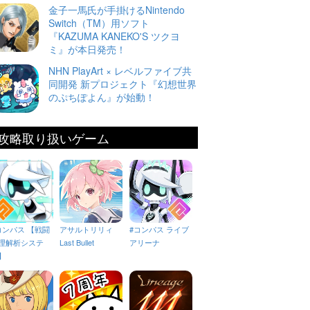
金子一馬氏が手掛けるNintendo
Switch（TM）用ソフト
『KAZUMA KANEKO'S ツクヨ
ミ』が本日発売！
NHN PlayArt × レベルファイブ共
同開発 新プロジェクト『幻想世界
のぷちぽよん』が始動！
攻略取り扱いゲーム
コンパス 【戦闘
アサルトリリィ
#コンパス ライブ
理解析システ
Last Bullet
アリーナ
】