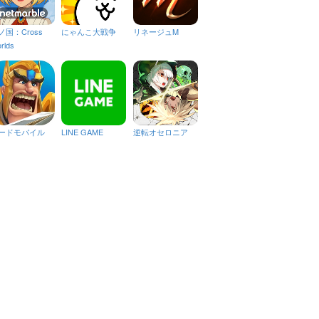
ノ国：Cross
にゃんこ大戦争
リネージュM
rlds
ードモバイル
LINE GAME
逆転オセロニア