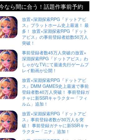
今なら間に合う！話題作事前予約
放置×深淵探索RPG『ドットアビ
ス』プラットホーム史上最速！ 最
多！ 放置×深淵探索RPG『ドット
アビス』の事前登録者総数50万人
突破！
事前登録者数45万人突破の放置×
深淵探索RPG『ドットアビス』わ
しゃがなTVにて最速先行ゲームプ
レイ動画が公開！
放置×深淵探索RPG『ドットアビ
ス』DMM GAMES史上最速で事前
登録者数40万人突破！ 事前登録ガ
チャに新SSRキャラクター「フィ
ルム」追加！
放置×深淵探索RPG『ドットアビ
ス』事前登録者数が30万人を突
破！ 事前登録ガチャに新SSRキャ
ラクター「ニナ」追加！