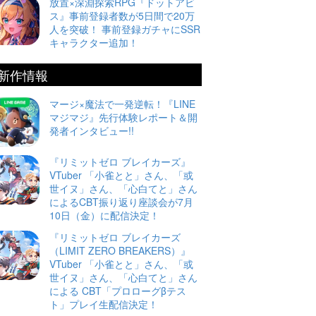
放置×深淵探索RPG『ドットアビ
ス』事前登録者数が5日間で20万
人を突破！ 事前登録ガチャにSSR
キャラクター追加！
新作情報
マージ×魔法で一発逆転！『LINE
マジマジ』先行体験レポート＆開
発者インタビュー!!
『リミットゼロ ブレイカーズ』
VTuber 「小雀とと」さん、「或
世イヌ」さん、「心白てと」さん
によるCBT振り返り座談会が7月
10日（金）に配信決定！
『リミットゼロ ブレイカーズ
（LIMIT ZERO BREAKERS）』
VTuber 「小雀とと」さん、「或
世イヌ」さん、「心白てと」さん
による CBT「プロローグβテス
ト」プレイ生配信決定！