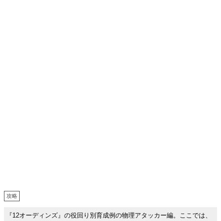
攻略
『12オーディンズ』の役回り別育成例の物理アタッカー編。ここでは、