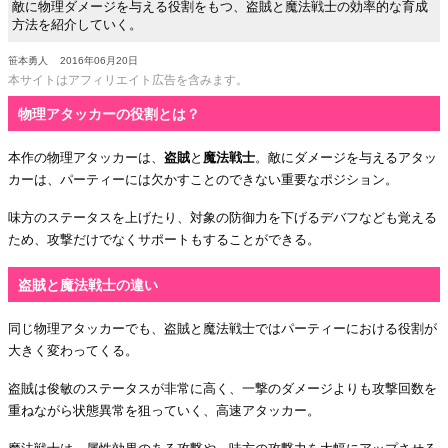
敵に物理ダメージを与える役割をもつ、盗賊と魔法戦士の効率的な育成
方法を紹介していく。
笹本勇人
2016年06月20日
本サイトはアフィリエイト広告を含みます。
物理アタッカーの役割とは？
本作の物理アタッカーは、
盗賊
と
魔法戦士
。敵にダメージを与えるアタッ
カーは、パーティーには欠かすことのできない重要なポジション。
味方のステータスを上げたり、対象の防御力を下げるデバフなども覚える
ため、攻撃だけでなくサポートもすることができる。
盗賊と魔法戦士の違い
同じ物理アタッカーでも、盗賊と魔法戦士ではパーティーにおける役割が
大きく変わってくる。
盗賊は俊敏のステータスが非常に高く、一撃のダメージよりも攻撃回数を
重ねながら状態異常を狙っていく、高速アタッカー。