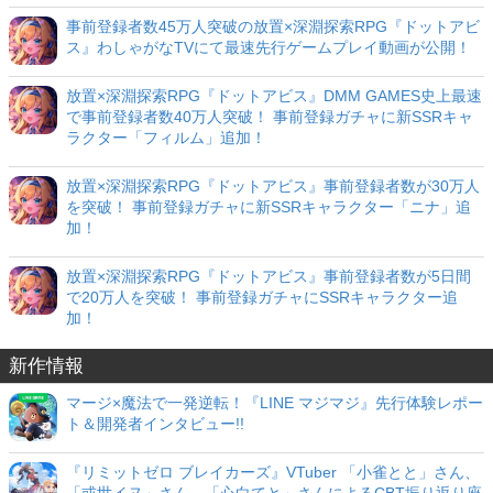
事前登録者数45万人突破の放置×深淵探索RPG『ドットアビ
ス』わしゃがなTVにて最速先行ゲームプレイ動画が公開！
放置×深淵探索RPG『ドットアビス』DMM GAMES史上最速
で事前登録者数40万人突破！ 事前登録ガチャに新SSRキャ
ラクター「フィルム」追加！
放置×深淵探索RPG『ドットアビス』事前登録者数が30万人
を突破！ 事前登録ガチャに新SSRキャラクター「ニナ」追
加！
放置×深淵探索RPG『ドットアビス』事前登録者数が5日間
で20万人を突破！ 事前登録ガチャにSSRキャラクター追
加！
新作情報
マージ×魔法で一発逆転！『LINE マジマジ』先行体験レポー
ト＆開発者インタビュー!!
『リミットゼロ ブレイカーズ』VTuber 「小雀とと」さん、