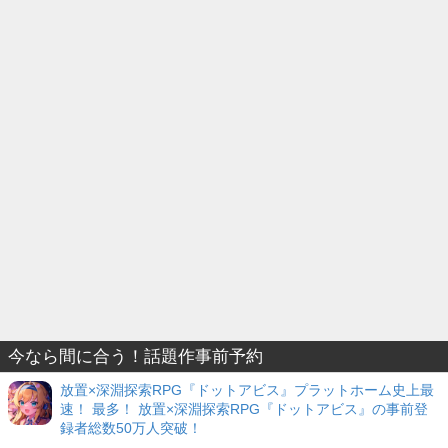
今なら間に合う！話題作事前予約
放置×深淵探索RPG『ドットアビス』プラットホーム史上最
速！ 最多！ 放置×深淵探索RPG『ドットアビス』の事前登
録者総数50万人突破！