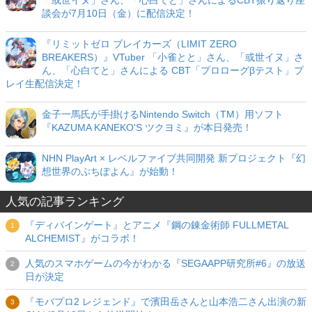
「或世イヌ」さん、「心白てと」さんによるCBT振り返り座
談会が7月10日（金）に配信決定！
『リミットゼロ ブレイカーズ（LIMIT ZERO
BREAKERS）』VTuber 「小雀とと」さん、「或世イヌ」さ
ん、「心白てと」さんによる CBT「プロローグβテスト」プ
レイ生配信決定！
金子一馬氏が手掛けるNintendo Switch（TM）用ソフト
『KAZUMA KANEKO'S ツクヨミ』が本日発売！
NHN PlayArt × レベルファイブ共同開発 新プロジェクト『幻
想世界のぷちぽよん』が始動！
人気の記事ランキング
『ディバインゲート』とアニメ『鋼の錬金術師 FULLMETAL
ALCHEMIST』がコラボ！
人気のスマホゲームの今がわかる『SEGAAPP研究所#6』の放送
日が決定
『モバプロ2 レジェンド』で濱田岳さんと山本浩二さん出演の新