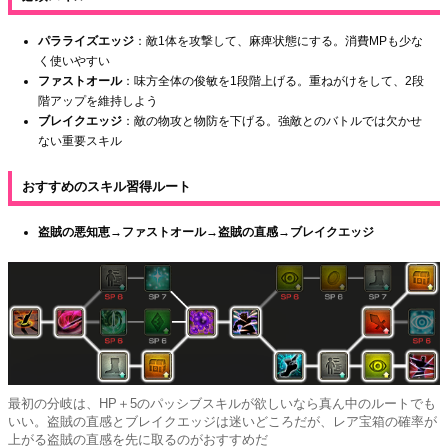
パラライズエッジ
：敵1体を攻撃して、麻痺状態にする。消費MPも少な
く使いやすい
ファストオール
：味方全体の俊敏を1段階上げる。重ねがけをして、2段
階アップを維持しよう
ブレイクエッジ
：敵の物攻と物防を下げる。強敵とのバトルでは欠かせ
ない重要スキル
おすすめのスキル習得ルート
盗賊の悪知恵→ファストオール
→盗賊の直感→ブレイクエッジ
最初の分岐は、HP＋5のパッシブスキルが欲しいなら真ん中のルートでも
いい。盗賊の直感とブレイクエッジは迷いどころだが、レア宝箱の確率が
上がる盗賊の直感を先に取るのがおすすめだ