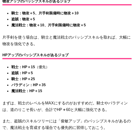
物攻アップのパッシブスキルがあるジョブ
騎士：物攻＋5、片手剣装備時に物攻＋10
盗賊：物攻＋5
魔法戦士：物攻＋10、片手剣装備時に物攻＋5
片手剣を使う場合は、騎士と魔法戦士のパッシブスキルを取れば、大幅に
物攻を強化できる。
HPアップのパッシブスキルがあるジョブ
戦士：HP＋15
（優先）
盗賊：HP＋5
騎士：HP＋25
パラディン：HP＋35
魔法戦士：HP＋15
まずは、戦士のレベルをMAXにするのがおすすめだ。騎士やパラディン
は、道のりこそ長いが、合計でHP
＋
60と大幅に強化できる。
また、盗賊のスキルツリーには「俊敏アップ」のパッシブスキルがあるの
で、魔法戦士を育成する場合でも優先的に習得しておこう。