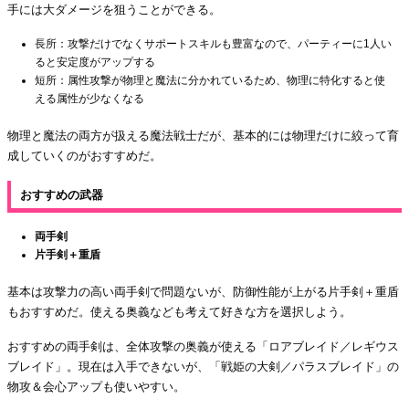
手には大ダメージを狙うことができる。
長所：攻撃だけでなくサポートスキルも豊富なので、パーティーに1人い
ると安定度がアップする
短所：属性攻撃が物理と魔法に分かれているため、物理に特化すると使
える属性が少なくなる
物理と魔法の両方が扱える魔法戦士だが、基本的には物理だけに絞って育
成していくのがおすすめだ。
おすすめの武器
両手剣
片手剣＋重盾
基本は攻撃力の高い両手剣で問題ないが、防御性能が上がる片手剣＋重盾
もおすすめだ。使える奥義なども考えて好きな方を選択しよう。
おすすめの両手剣は、全体攻撃の奥義が使える「ロアブレイド／レギウス
ブレイド」。現在は入手できないが、「戦姫の大剣／パラスブレイド」の
物攻＆会心アップも使いやすい。