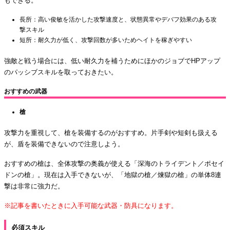
もできる。
長所：高い俊敏を活かした攻撃速度と、状態異常やデバフ効果のある攻
撃スキル
短所：耐久力が低く、攻撃回数が多いためヘイトを稼ぎやすい
強敵と戦う場合には、低い耐久力を補うためにほかのジョブでHPアップ
のパッシブスキルを取っておきたい。
おすすめの武器
槍
攻撃力を重視して、槍を装備するのがおすすめ。片手剣や短剣も扱える
が、盾を装備できないので注意しよう。
おすすめの槍は、全体攻撃の奥義が使える「深海のトライデント／ポセイ
ドンの槍」。現在は入手できないが、「地獄の槍／煉獄の槍」の単体8連
撃は非常に強力だ。
※記事を書いたときに入手可能な武器・防具になります。
必須スキル