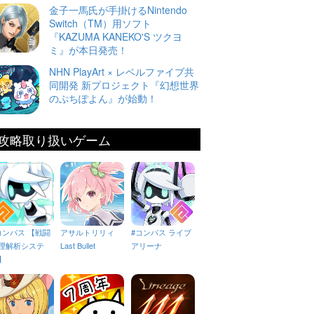
金子一馬氏が手掛けるNintendo
Switch（TM）用ソフト
『KAZUMA KANEKO'S ツクヨ
ミ』が本日発売！
NHN PlayArt × レベルファイブ共
同開発 新プロジェクト『幻想世界
のぷちぽよん』が始動！
攻略取り扱いゲーム
コンパス 【戦闘
アサルトリリィ
#コンパス ライブ
理解析システ
Last Bullet
アリーナ
】