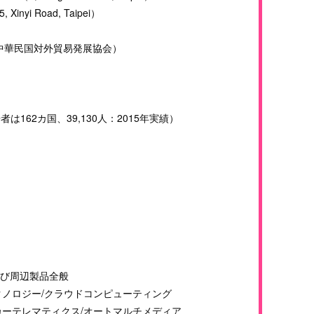
nyi Road, Taipei）
（中華民国対外貿易発展協会）
162カ国、39,130人：2015年実績）
よび周辺製品全般
クノロジー/クラウドコンピューティング
カーテレマティクス/オートマルチメディア