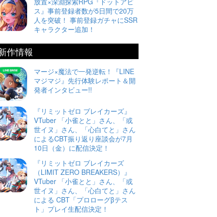
放置×深淵探索RPG『ドットアビ
ス』事前登録者数が5日間で20万
人を突破！ 事前登録ガチャにSSR
キャラクター追加！
新作情報
マージ×魔法で一発逆転！『LINE
マジマジ』先行体験レポート＆開
発者インタビュー!!
『リミットゼロ ブレイカーズ』
VTuber 「小雀とと」さん、「或
世イヌ」さん、「心白てと」さん
によるCBT振り返り座談会が7月
10日（金）に配信決定！
『リミットゼロ ブレイカーズ
（LIMIT ZERO BREAKERS）』
VTuber 「小雀とと」さん、「或
世イヌ」さん、「心白てと」さん
による CBT「プロローグβテス
ト」プレイ生配信決定！