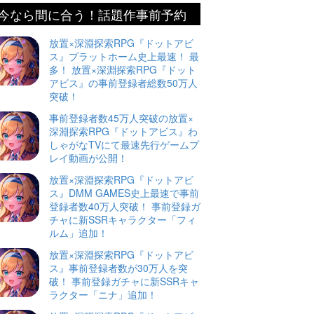
今なら間に合う！話題作事前予約
放置×深淵探索RPG『ドットアビ
ス』プラットホーム史上最速！ 最
多！ 放置×深淵探索RPG『ドット
アビス』の事前登録者総数50万人
突破！
事前登録者数45万人突破の放置×
深淵探索RPG『ドットアビス』わ
しゃがなTVにて最速先行ゲームプ
レイ動画が公開！
放置×深淵探索RPG『ドットアビ
ス』DMM GAMES史上最速で事前
登録者数40万人突破！ 事前登録ガ
チャに新SSRキャラクター「フィ
ルム」追加！
放置×深淵探索RPG『ドットアビ
ス』事前登録者数が30万人を突
破！ 事前登録ガチャに新SSRキャ
ラクター「ニナ」追加！