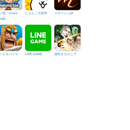
ノ国：Cross
にゃんこ大戦争
リネージュM
rlds
ードモバイル
LINE GAME
逆転オセロニア