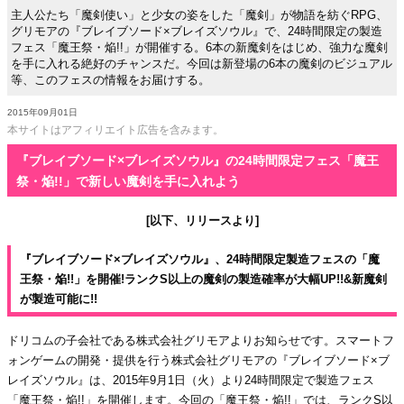
主人公たち「魔剣使い」と少女の姿をした「魔剣」が物語を紡ぐRPG、
グリモアの『ブレイブソード×ブレイズソウル』で、24時間限定の製造
フェス「魔王祭・焔!!」が開催する。6本の新魔剣をはじめ、強力な魔剣
を手に入れる絶好のチャンスだ。今回は新登場の6本の魔剣のビジュアル
等、このフェスの情報をお届けする。
2015年09月01日
本サイトはアフィリエイト広告を含みます。
『ブレイブソード×ブレイズソウル』の24時間限定フェス「魔王
祭・焔!!」で新しい魔剣を手に入れよう
[以下、リリースより]
『ブレイブソード×ブレイズソウル』、24時間限定製造フェスの「魔
王祭・焔!!」を開催!ランクS以上の魔剣の製造確率が大幅UP!!&新魔剣
が製造可能に!!
ドリコムの子会社である株式会社グリモアよりお知らせです。スマートフ
ォンゲームの開発・提供を行う株式会社グリモアの『ブレイブソード×ブ
レイズソウル』は、2015年9月1日（火）より24時間限定で製造フェス
「魔王祭・焔!!」を開催します。今回の「魔王祭・焔!!」では、ランクS以