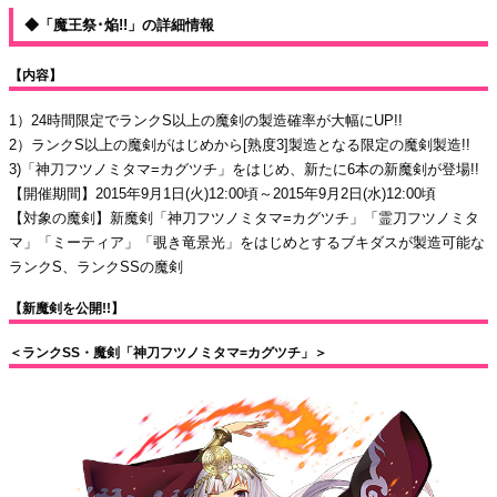
◆「魔王祭･焔!!」の詳細情報
【内容】
1）24時間限定でランクS以上の魔剣の製造確率が大幅にUP!!
2）ランクS以上の魔剣がはじめから[熟度3]製造となる限定の魔剣製造!!
3)「神刀フツノミタマ=カグツチ」をはじめ、新たに6本の新魔剣が登場!!
【開催期間】2015年9月1日(火)12:00頃～2015年9月2日(水)12:00頃
【対象の魔剣】新魔剣「神刀フツノミタマ=カグツチ」「霊刀フツノミタ
マ」「ミーティア」「覗き竜景光」をはじめとするブキダスが製造可能な
ランクS、ランクSSの魔剣
【新魔剣を公開!!】
＜ランクSS・魔剣「神刀フツノミタマ=カグツチ」＞