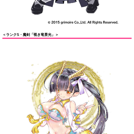
＜ランクS・魔剣「覗き竜景光」＞