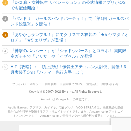
『D×2 真・女神転生 リベレーション』の公式情報アプリがiOS
でも配信開始！
『バンドリ！ガールズバンドパーティ！』で「第1回 ガールズバ
ンド総選挙」を開催！
『あやかしランブル！』にてクリスマス衣装の「★5 ヤマタノオ
ロチ」「★5 エリザ」が登場！
『神撃のバハムート』が『シャドウバース』とコラボ！ 期間限
定ガチャで「アリサ」や「イザベル」が登場
HIT【攻略】：「頂上決戦！骸骨王アティルン大討伐」開催！6
月実装予定の「バディ」先行入手しよう
プライバシーポリシー
利用規約
広告掲載について
運営会社
お問い合わせ
Copyright © 2007- 2026 Nyle Inc. All Rights Reserved.
Android は Google Inc. の商標です。
Appliv Games、アプリブ、カイドキ、宅食グルメ、VOD STREAM は、掲載商品の提供
元から紹介料等を受領するアフィリエイトサイトです。また、Amazon.co.jp アソシエイ
トメンバー として、Amazon.co.jp の宣伝リンクから紹介料を獲得しています。