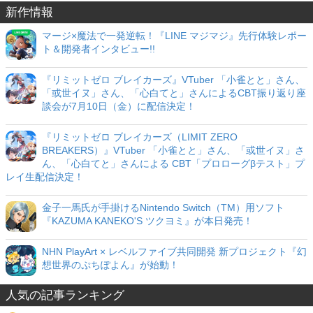
新作情報
マージ×魔法で一発逆転！『LINE マジマジ』先行体験レポー
ト＆開発者インタビュー!!
『リミットゼロ ブレイカーズ』VTuber 「小雀とと」さん、
「或世イヌ」さん、「心白てと」さんによるCBT振り返り座
談会が7月10日（金）に配信決定！
『リミットゼロ ブレイカーズ（LIMIT ZERO
BREAKERS）』VTuber 「小雀とと」さん、「或世イヌ」さ
ん、「心白てと」さんによる CBT「プロローグβテスト」プ
レイ生配信決定！
金子一馬氏が手掛けるNintendo Switch（TM）用ソフト
『KAZUMA KANEKO'S ツクヨミ』が本日発売！
NHN PlayArt × レベルファイブ共同開発 新プロジェクト『幻
想世界のぷちぽよん』が始動！
人気の記事ランキング